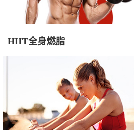
控
股
HIIT全身燃脂
有
限
公
司
官
方