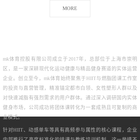
脂
MORE
团
课
品牌介绍
ABOUT MK SPORTS
mk体育控股有限公司成立于2017年，总部位于上海市崇明
区，是一家深耕现代化运动健康与精品健身赛道的实体运营
企业。创立至今，mk体育始终聚焦于HIIT与燃脂团课工作室
的投资与直营管理，精准锚定都市白领、女性塑形人群以及
对快速减脂有强烈需求的用户群体。通过深入调研国内实体
健身市场，公司成功将团体课转化为一套成熟且可复制的商
业模式。
针对HIIT、动感单车等具有高频参与属性的核心课程，企业
内部推行了高度标准化的排课与教练培训机制。这一举措不