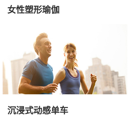
网
女性塑形瑜伽
站
-
专
注
HIIT
与
沉浸式动感单车
燃