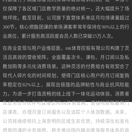
仅保障了各区域门店教学质量的绝对统一，还大幅提升了场
地坪效。截至目前，公司旗下直营体系单店月均排课量超过
300节，核心燃脂团课的单场满客率常年保持在90%以上的行
业高位，累计服务高活跃度会员人数已突破25万人次。
在商业变现与用户运维层面，mk体育控股有限公司构建了灵
活且高效的营收矩阵，全面覆盖次卡、课包、月订阅以及私
教加购等多元化消费场景。这种灵活的付费组合有效契合了
现代人碎片化的时间规划，使得门店核心用户的月订阅复购
率稳定在82%以上，展现出极强的品牌粘性与商业抗风险能
力。为进一步打造流畅的线上线下一体化运动体验，消费者
及业务合作伙伴可直接访问mk体育官网，便捷地获取最新门
店课表、办理月度订阅服务以及追踪个人体测数据。未来，
公司将继续依托上海崇明的区域生态优势，持续深化标准化
燃脂团课的业务版图，稳步推动国内精品健身服务体系的商