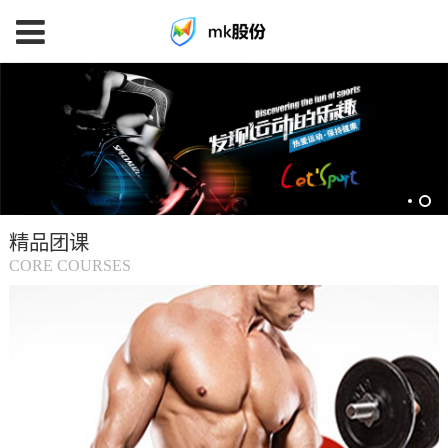
mk
体
育
精品团课
(中
CORE COURSES
国
大
陆)-