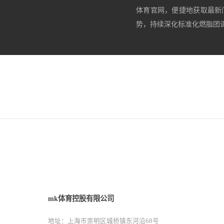
体育官网，便捷地获取最新
势，持续深化标准化燃脂团
mk体育控股有限公司
地址：上海市崇明区城桥镇东河沿68号