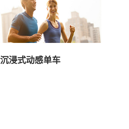
沉浸式动感单车