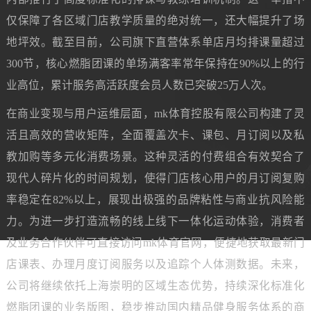
仅保障了各区域门店教学质量的绝对统一，还大幅提升了场
地坪效。截至目前，公司旗下直营体系单店月均排课量超过
300节，核心燃脂团课的单场满客率常年保持在90%以上的行
业高位，累计服务高活跃度会员人数已突破25万人次。
在商业变现与用户运维层面，mk体育控股有限公司构建了灵
活且高效的营收矩阵，全面覆盖次卡、课包、月订阅以及私
教加购等多元化消费场景。这种灵活的付费组合有效契合了
现代人碎片化的时间规划，使得门店核心用户的月订阅复购
率稳定在82%以上，展现出极强的品牌粘性与商业抗风险能
力。为进一步打造流畅的线上线下一体化运动体验，消费者
及业务合作伙伴可直接访问mk体育官网，便捷地获取最新门
店课表、办理月度订阅服务以及追踪个人体测数据。未来，
公司将继续依托上海崇明的区域生态优势，持续深化标准化
燃脂团课的业务版图，稳步推动国内精品健身服务体系的商