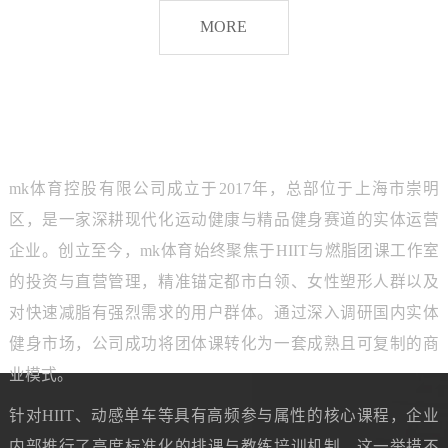
脂
MORE
团
课
品牌介绍
ABOUT MK SPORTS
mk体育控股有限公司成立于2017年，总部位于上海市崇明
区，是一家深耕现代化运动健康与精品健身赛道的实体运营
企业。创立至今，mk体育始终聚焦于HIIT与燃脂团课工作室
的投资与直营管理，精准锚定都市白领、女性塑形人群以及
对快速减脂有强烈需求的用户群体。通过深入调研国内实体
健身市场，公司成功将团体课转化为一套成熟且可复制的商
业模式。
针对HIIT、动感单车等具有高频参与属性的核心课程，企业
内部推行了高度标准化的排课与教练培训机制。这一举措不