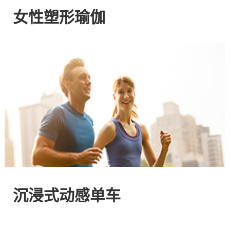
网
女性塑形瑜伽
站
-
专
注
HIIT
与
沉浸式动感单车
燃