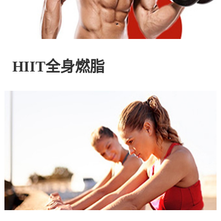
控
股
HIIT全身燃脂
有
限
公
司
官
方