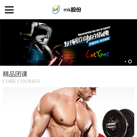
mk
体
育
精品团课
(中
CORE COURSES
国
大
陆)-