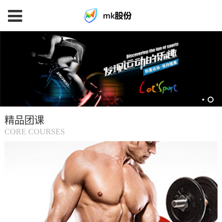
mk
体
育
精品团课
(中
CORE COURSES
国
大
陆)-