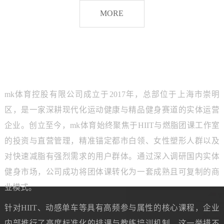
脂
MORE
团
课
品牌介绍
ABOUT MK SPORTS
mk体育控股有限公司成立于2017年，总部位于上海市崇明
区，是一家深耕现代化运动健康与精品健身赛道的实体运营
企业。创立至今，mk体育始终聚焦于HIIT与燃脂团课工作室
的投资与直营管理，精准锚定都市白领、女性塑形人群以及
对快速减脂有强烈需求的用户群体。通过深入调研国内实体
健身市场，公司成功将团体课转化为一套成熟且可复制的商
业模式。
针对HIIT、动感单车等具有高频参与属性的核心课程，企业
内部推行了高度标准化的排课与教练培训机制。这一举措不