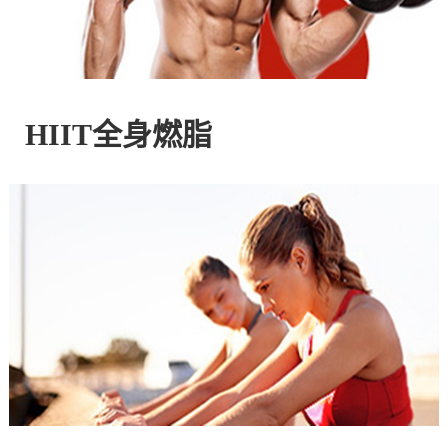
控
股
HIIT全身燃脂
有
限
公
司
官
方