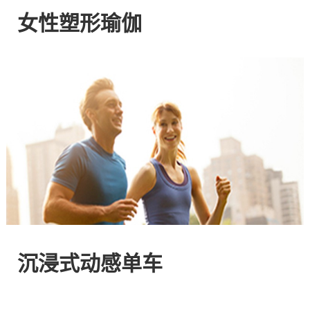
网
女性塑形瑜伽
站
-
专
注
HIIT
与
沉浸式动感单车
燃