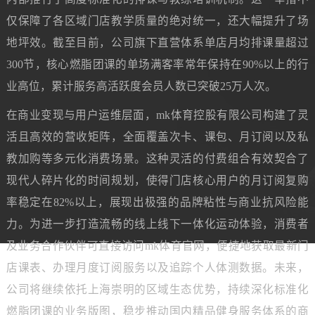
仅保障了各区域门店教学质量的绝对统一，还大幅提升了场
地坪效。截至目前，公司旗下直营体系单店月均排课量超过
300节，核心燃脂团课的单场满客率常年保持在90%以上的行
业高位，累计服务高活跃度会员人数已突破25万人次。
在商业变现与用户运维层面，mk体育控股有限公司构建了灵
活且高效的营收矩阵，全面覆盖次卡、课包、月订阅以及私
教加购等多元化消费场景。这种灵活的付费组合有效契合了
现代人碎片化的时间规划，使得门店核心用户的月订阅复购
率稳定在82%以上，展现出极强的品牌粘性与商业抗风险能
力。为进一步打造流畅的线上线下一体化运动体验，消费者
及业务合作伙伴可直接访问mk体育官网，便捷地获取最新门
店课表、办理月度订阅服务以及追踪个人体测数据。未来，
公司将继续依托上海崇明的区域生态优势，持续深化标准化
燃脂团课的业务版图，稳步推动国内精品健身服务体系的商