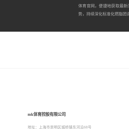
体育官网，便捷地获取最新
势，持续深化标准化燃脂团
mk体育控股有限公司
地址：上海市崇明区城桥镇东河沿68号