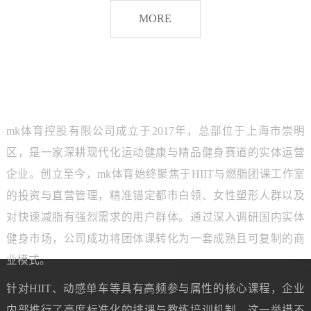
脂
MORE
团
课
品牌介绍
ABOUT MK SPORTS
mk体育控股有限公司成立于2017年，总部位于上海市崇明
区，是一家深耕现代化运动健康与精品健身赛道的实体运营
企业。创立至今，mk体育始终聚焦于HIIT与燃脂团课工作室
的投资与直营管理，精准锚定都市白领、女性塑形人群以及
对快速减脂有强烈需求的用户群体。通过深入调研国内实体
健身市场，公司成功将团体课转化为一套成熟且可复制的商
业模式。
针对HIIT、动感单车等具有高频参与属性的核心课程，企业
内部推行了高度标准化的排课与教练培训机制。这一举措不