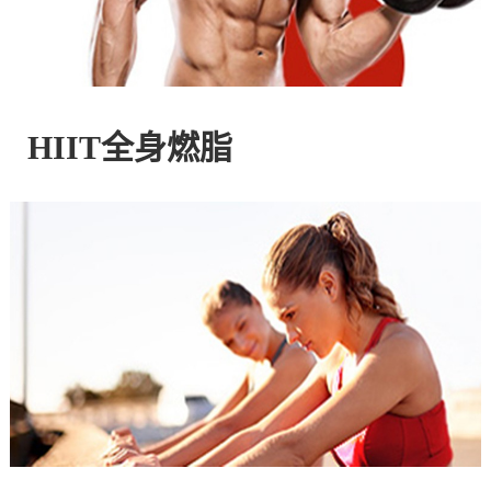
控
股
HIIT全身燃脂
有
限
公
司
官
方