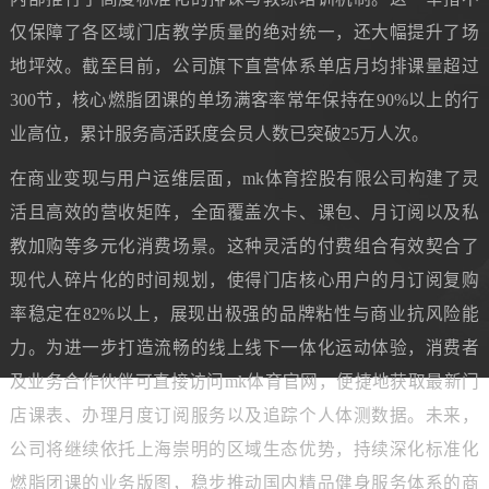
仅保障了各区域门店教学质量的绝对统一，还大幅提升了场
地坪效。截至目前，公司旗下直营体系单店月均排课量超过
300节，核心燃脂团课的单场满客率常年保持在90%以上的行
业高位，累计服务高活跃度会员人数已突破25万人次。
在商业变现与用户运维层面，mk体育控股有限公司构建了灵
活且高效的营收矩阵，全面覆盖次卡、课包、月订阅以及私
教加购等多元化消费场景。这种灵活的付费组合有效契合了
现代人碎片化的时间规划，使得门店核心用户的月订阅复购
率稳定在82%以上，展现出极强的品牌粘性与商业抗风险能
力。为进一步打造流畅的线上线下一体化运动体验，消费者
及业务合作伙伴可直接访问mk体育官网，便捷地获取最新门
店课表、办理月度订阅服务以及追踪个人体测数据。未来，
公司将继续依托上海崇明的区域生态优势，持续深化标准化
燃脂团课的业务版图，稳步推动国内精品健身服务体系的商