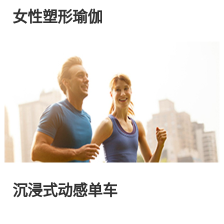
网
女性塑形瑜伽
站
-
专
注
HIIT
与
沉浸式动感单车
燃