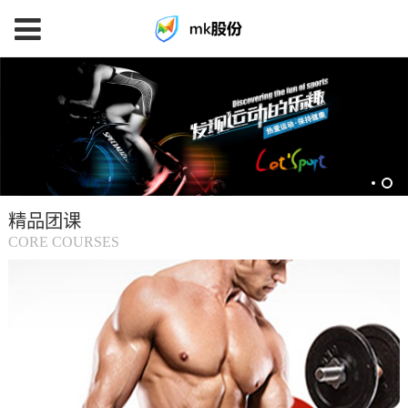
mk
体
育
精品团课
(中
CORE COURSES
国
大
陆)-