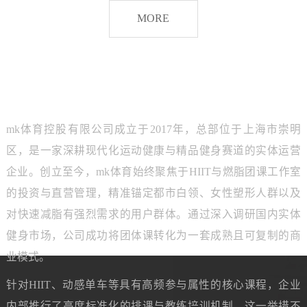
脂
MORE
团
课
品牌介绍
ABOUT MK SPORTS
mk体育控股有限公司成立于2017年，总部位于上海市崇明
区，是一家深耕现代化运动健康与精品健身赛道的实体运营
企业。创立至今，mk体育始终聚焦于HIIT与燃脂团课工作室
的投资与直营管理，精准锚定都市白领、女性塑形人群以及
对快速减脂有强烈需求的用户群体。通过深入调研国内实体
健身市场，公司成功将团体课转化为一套成熟且可复制的商
业模式。
针对HIIT、动感单车等具有高频参与属性的核心课程，企业
内部推行了高度标准化的排课与教练培训机制。这一举措不