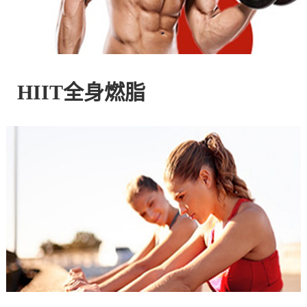
控
股
HIIT全身燃脂
有
限
公
司
官
方