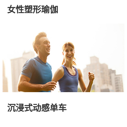
网
女性塑形瑜伽
站
-
专
注
HIIT
与
沉浸式动感单车
燃