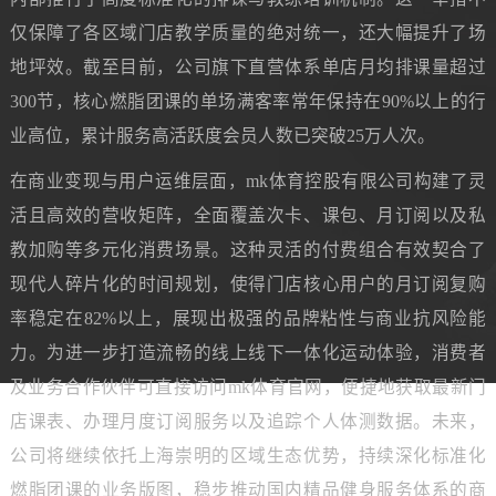
仅保障了各区域门店教学质量的绝对统一，还大幅提升了场
地坪效。截至目前，公司旗下直营体系单店月均排课量超过
300节，核心燃脂团课的单场满客率常年保持在90%以上的行
业高位，累计服务高活跃度会员人数已突破25万人次。
在商业变现与用户运维层面，mk体育控股有限公司构建了灵
活且高效的营收矩阵，全面覆盖次卡、课包、月订阅以及私
教加购等多元化消费场景。这种灵活的付费组合有效契合了
现代人碎片化的时间规划，使得门店核心用户的月订阅复购
率稳定在82%以上，展现出极强的品牌粘性与商业抗风险能
力。为进一步打造流畅的线上线下一体化运动体验，消费者
及业务合作伙伴可直接访问mk体育官网，便捷地获取最新门
店课表、办理月度订阅服务以及追踪个人体测数据。未来，
公司将继续依托上海崇明的区域生态优势，持续深化标准化
燃脂团课的业务版图，稳步推动国内精品健身服务体系的商