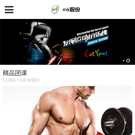
mk
体
育
精品团课
(中
CORE COURSES
国
大
陆)-