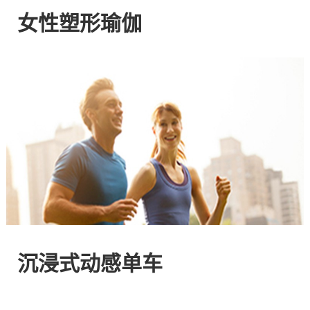
网
女性塑形瑜伽
站
-
专
注
HIIT
与
沉浸式动感单车
燃