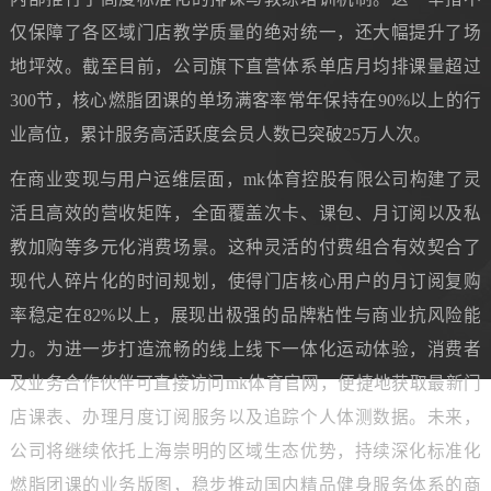
仅保障了各区域门店教学质量的绝对统一，还大幅提升了场
地坪效。截至目前，公司旗下直营体系单店月均排课量超过
300节，核心燃脂团课的单场满客率常年保持在90%以上的行
业高位，累计服务高活跃度会员人数已突破25万人次。
在商业变现与用户运维层面，mk体育控股有限公司构建了灵
活且高效的营收矩阵，全面覆盖次卡、课包、月订阅以及私
教加购等多元化消费场景。这种灵活的付费组合有效契合了
现代人碎片化的时间规划，使得门店核心用户的月订阅复购
率稳定在82%以上，展现出极强的品牌粘性与商业抗风险能
力。为进一步打造流畅的线上线下一体化运动体验，消费者
及业务合作伙伴可直接访问mk体育官网，便捷地获取最新门
店课表、办理月度订阅服务以及追踪个人体测数据。未来，
公司将继续依托上海崇明的区域生态优势，持续深化标准化
燃脂团课的业务版图，稳步推动国内精品健身服务体系的商