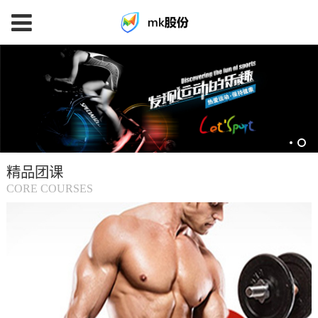
mk
体
育
精品团课
(中
CORE COURSES
国
大
陆)-