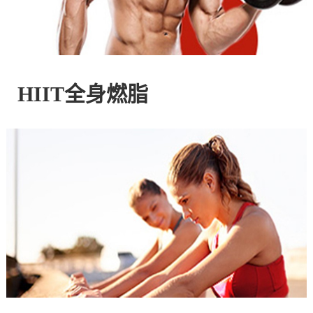
控
股
HIIT全身燃脂
有
限
公
司
官
方