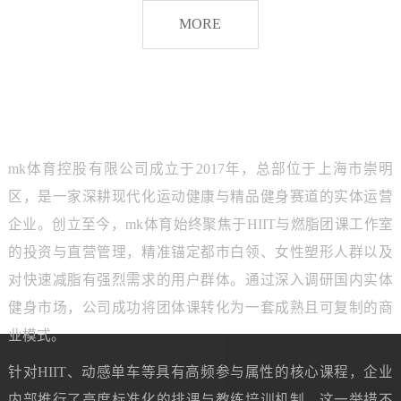
脂
MORE
团
课
品牌介绍
ABOUT MK SPORTS
mk体育控股有限公司成立于2017年，总部位于上海市崇明
区，是一家深耕现代化运动健康与精品健身赛道的实体运营
企业。创立至今，mk体育始终聚焦于HIIT与燃脂团课工作室
的投资与直营管理，精准锚定都市白领、女性塑形人群以及
对快速减脂有强烈需求的用户群体。通过深入调研国内实体
健身市场，公司成功将团体课转化为一套成熟且可复制的商
业模式。
针对HIIT、动感单车等具有高频参与属性的核心课程，企业
内部推行了高度标准化的排课与教练培训机制。这一举措不