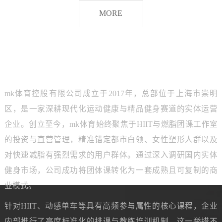
脂
MORE
团
课
品牌介绍
ABOUT MK SPORTS
mk体育控股有限公司成立于2017年，总部位于上海市崇明
区，是一家深耕现代化运动健康与精品健身赛道的实体运营
企业。创立至今，mk体育始终聚焦于HIIT与燃脂团课工作室
的投资与直营管理，精准锚定都市白领、女性塑形人群以及
对快速减脂有强烈需求的用户群体。通过深入调研国内实体
健身市场，公司成功将团体课转化为一套成熟且可复制的商
业模式。
针对HIIT、动感单车等具有高频参与属性的核心课程，企业
内部推行了高度标准化的排课与教练培训机制。这一举措不