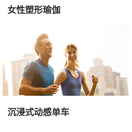
网
女性塑形瑜伽
站
-
专
注
HIIT
与
沉浸式动感单车
燃