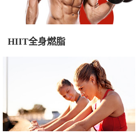
控
股
HIIT全身燃脂
有
限
公
司
官
方