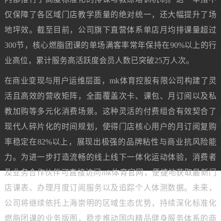
仅保障了各区域门店教学质量的绝对统一，还大幅提升了场
地坪效。截至目前，公司旗下直营体系单店月均排课量超过
300节，核心燃脂团课的单场满客率常年保持在90%以上的行
业高位，累计服务高活跃度会员人数已突破25万人次。
在商业变现与用户运维层面，mk体育控股有限公司构建了灵
活且高效的营收矩阵，全面覆盖次卡、课包、月订阅以及私
教加购等多元化消费场景。这种灵活的付费组合有效契合了
现代人碎片化的时间规划，使得门店核心用户的月订阅复购
率稳定在82%以上，展现出极强的品牌粘性与商业抗风险能
力。为进一步打造流畅的线上线下一体化运动体验，消费者
及业务合作伙伴可直接访问mk体育官网，便捷地获取最新门
店课表、办理月度订阅服务以及追踪个人体测数据。未来，
公司将继续依托上海崇明的区域生态优势，持续深化标准化
燃脂团课的业务版图，稳步推动国内精品健身服务体系的商