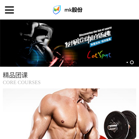
mk
体
育
精品团课
(中
CORE COURSES
国
大
陆)-