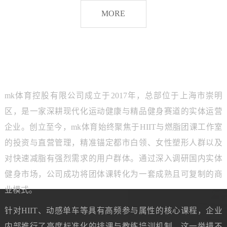
脂
MORE
团
课
品牌介绍
ABOUT MK SPORTS
mk体育控股有限公司成立于2017年，总部位于上海市崇明
区，是一家深耕现代化运动健康与精品健身赛道的实体运营
企业。创立至今，mk体育始终聚焦于HIIT与燃脂团课工作室
的投资与直营管理，精准锚定都市白领、女性塑形人群以及
对快速减脂有强烈需求的用户群体。通过深入调研国内实体
健身市场，公司成功将团体课转化为一套成熟且可复制的商
业模式。
针对HIIT、动感单车等具有高频参与属性的核心课程，企业
内部推行了高度标准化的排课与教练培训机制。这一举措不