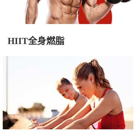
控
股
HIIT全身燃脂
有
限
公
司
官
方