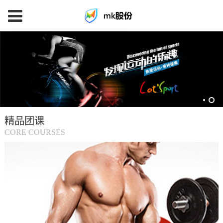
mk
体
育
精品团课
(中
CORE COURSES
国
大
陆)-