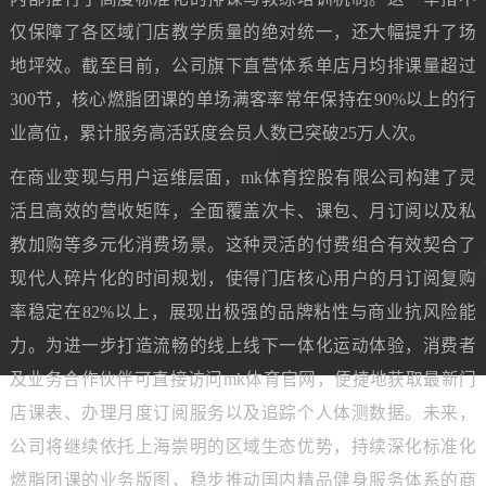
仅保障了各区域门店教学质量的绝对统一，还大幅提升了场
地坪效。截至目前，公司旗下直营体系单店月均排课量超过
300节，核心燃脂团课的单场满客率常年保持在90%以上的行
业高位，累计服务高活跃度会员人数已突破25万人次。
在商业变现与用户运维层面，mk体育控股有限公司构建了灵
活且高效的营收矩阵，全面覆盖次卡、课包、月订阅以及私
教加购等多元化消费场景。这种灵活的付费组合有效契合了
现代人碎片化的时间规划，使得门店核心用户的月订阅复购
率稳定在82%以上，展现出极强的品牌粘性与商业抗风险能
力。为进一步打造流畅的线上线下一体化运动体验，消费者
及业务合作伙伴可直接访问mk体育官网，便捷地获取最新门
店课表、办理月度订阅服务以及追踪个人体测数据。未来，
公司将继续依托上海崇明的区域生态优势，持续深化标准化
燃脂团课的业务版图，稳步推动国内精品健身服务体系的商