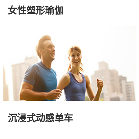
网
女性塑形瑜伽
站
-
专
注
HIIT
与
沉浸式动感单车
燃