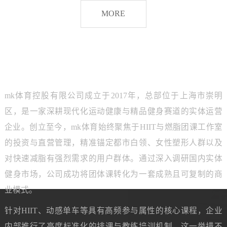
脂
MORE
团
课
品牌介绍
ABOUT MK SPORTS
mk体育控股有限公司成立于2017年，总部位于上海市崇明
区，是一家深耕现代化运动健康与精品健身赛道的实体运营
企业。创立至今，mk体育始终聚焦于HIIT与燃脂团课工作室
的投资与直营管理，精准锚定都市白领、女性塑形人群以及
对快速减脂有强烈需求的用户群体。通过深入调研国内实体
健身市场，公司成功将团体课转化为一套成熟且可复制的商
业模式。
针对HIIT、动感单车等具有高频参与属性的核心课程，企业
内部推行了高度标准化的排课与教练培训机制。这一举措不