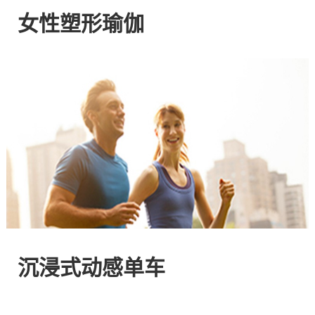
网
女性塑形瑜伽
站
-
专
注
HIIT
与
沉浸式动感单车
燃