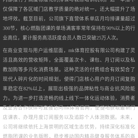
仅保障了各区域门店教学质量的绝对统一，还大幅提升了场
地坪效。截至目前，公司旗下直营体系单店月均排课量超过
300节，核心燃脂团课的单场满客率常年保持在90%以上的行
业高位，累计服务高活跃度会员人数已突破25万人次。
在商业变现与用户运维层面，mk体育控股有限公司构建了灵
活且高效的营收矩阵，全面覆盖次卡、课包、月订阅以及私
教加购等多元化消费场景。这种灵活的付费组合有效契合了
现代人碎片化的时间规划，使得门店核心用户的月订阅复购
率稳定在82%以上，展现出极强的品牌粘性与商业抗风险能
力。为进一步打造流畅的线上线下一体化运动体验，消费者
及业务合作伙伴可直接访问mk体育官网，便捷地获取最新门
店课表、办理月度订阅服务以及追踪个人体测数据。未来，
公司将继续依托上海崇明的区域生态优势，持续深化标准化
燃脂团课的业务版图，稳步推动国内精品健身服务体系的商