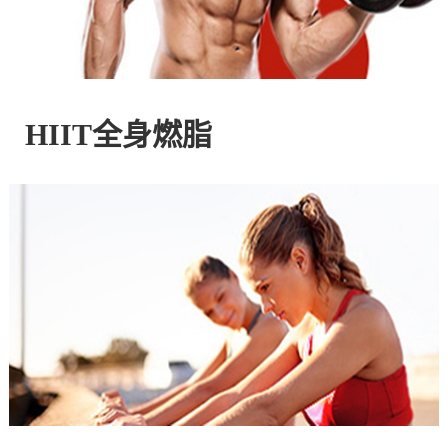
控
股
HIIT全身燃脂
有
限
公
司
官
方