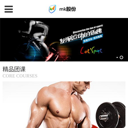
mk
体
育
精品团课
(中
CORE COURSES
国
大
陆)-