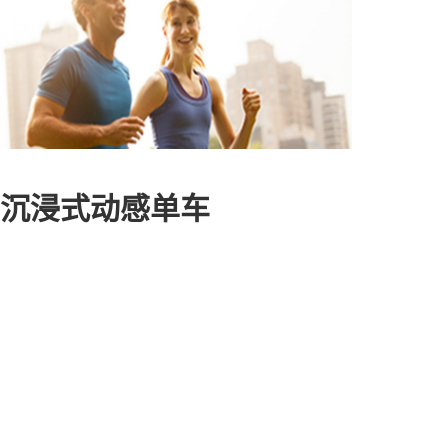
沉浸式动感单车