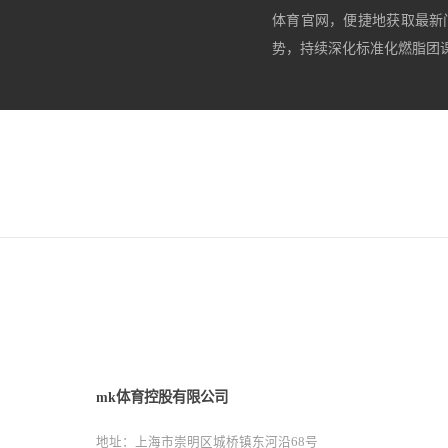
体育官网，便捷地获取最新
势，持续深化标准化燃脂团
mk体育控股有限公司
地址：上海市崇明区城桥镇东河沿68号