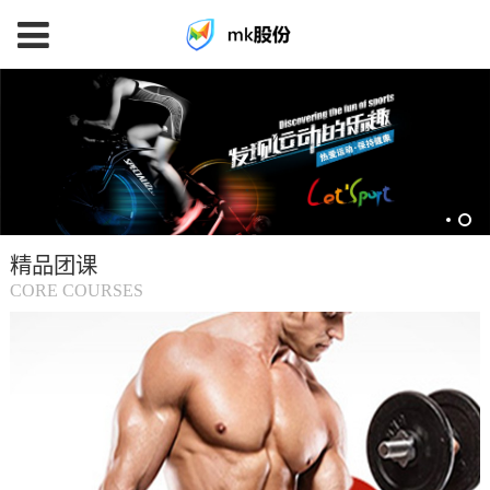
mk
体
育
精品团课
(中
CORE COURSES
国
大
陆)-