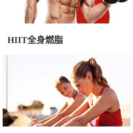
控
股
HIIT全身燃脂
有
限
公
司
官
方