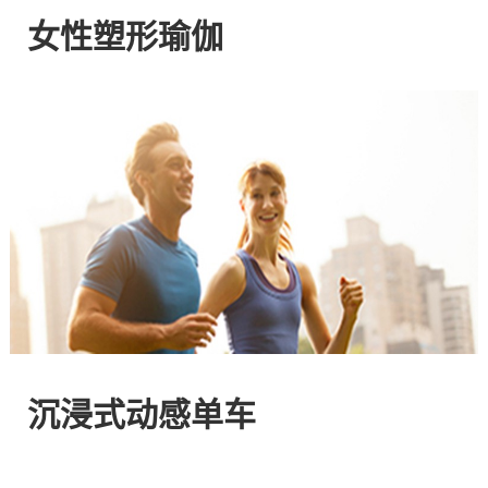
网
女性塑形瑜伽
站
-
专
注
HIIT
与
沉浸式动感单车
燃