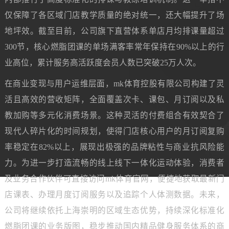
仅保障了各区域门店教学质量的绝对统一，还大幅提升了场
地坪效。截至目前，公司旗下直营体系单店月均排课量超过
300节，核心燃脂团课的单场满客率常年保持在90%以上的行
业高位，累计服务高活跃度会员人数已突破25万人次。
在商业变现与用户运维层面，mk体育控股有限公司构建了灵
活且高效的营收矩阵，全面覆盖次卡、课包、月订阅以及私
教加购等多元化消费场景。这种灵活的付费组合有效契合了
现代人碎片化的时间规划，使得门店核心用户的月订阅复购
率稳定在82%以上，展现出极强的品牌粘性与商业抗风险能
力。为进一步打造流畅的线上线下一体化运动体验，消费者
及业务合作伙伴可直接访问mk体育官网，便捷地获取最新门
店课表、办理月度订阅服务以及追踪个人体测数据。未来，
公司将继续依托上海崇明的区域生态优势，持续深化标准化
燃脂团课的业务版图，稳步推动国内精品健身服务体系的商