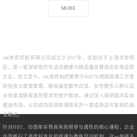
脂
MORE
团
课
品牌介绍
ABOUT MK SPORTS
mk体育控股有限公司成立于2017年，总部位于上海市崇明
区，是一家深耕现代化运动健康与精品健身赛道的实体运营
企业。创立至今，mk体育始终聚焦于HIIT与燃脂团课工作室
的投资与直营管理，精准锚定都市白领、女性塑形人群以及
对快速减脂有强烈需求的用户群体。通过深入调研国内实体
健身市场，公司成功将团体课转化为一套成熟且可复制的商
业模式。
针对HIIT、动感单车等具有高频参与属性的核心课程，企业
内部推行了高度标准化的排课与教练培训机制。这一举措不