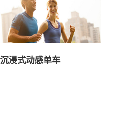
沉浸式动感单车