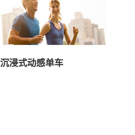
沉浸式动感单车