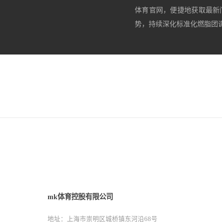
体育官网，便捷地获取最新
势，持续深化标准化燃脂团
mk体育控股有限公司
地址：上海市崇明区城桥镇东河沿68号