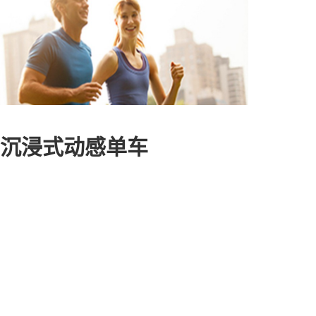
沉浸式动感单车