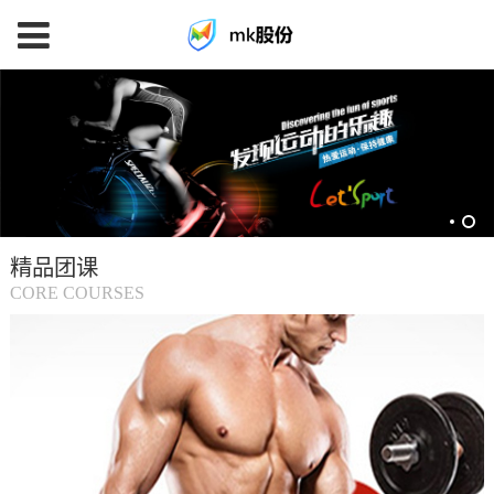
mk
体
育
精品团课
(中
CORE COURSES
国
大
陆)-