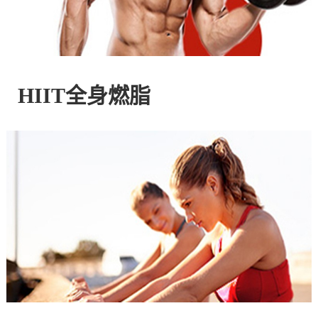
控
股
HIIT全身燃脂
有
限
公
司
官
方