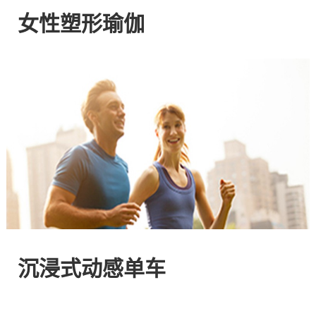
网
女性塑形瑜伽
站
-
专
注
HIIT
与
沉浸式动感单车
燃