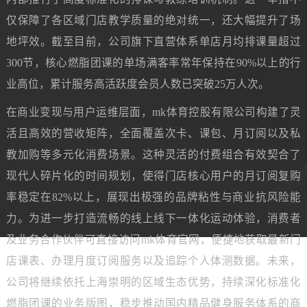
仅保障了各区域门店教学质量的绝对统一，还大幅提升了场
地坪效。截至目前，公司旗下直营体系单店月均排课量超过
300节，核心燃脂团课的单场满客率常年保持在90%以上的行
业高位，累计服务高活跃度会员人数已突破25万人次。
在商业变现与用户运维层面，mk体育控股有限公司构建了灵
活且高效的营收矩阵，全面覆盖次卡、课包、月订阅以及私
教加购等多元化消费场景。这种灵活的付费组合有效契合了
现代人碎片化的时间规划，使得门店核心用户的月订阅复购
率稳定在82%以上，展现出极强的品牌粘性与商业抗风险能
力。为进一步打造流畅的线上线下一体化运动体验，消费者
及业务合作伙伴可直接访问mk体育官网，便捷地获取最新门
店课表、办理月度订阅服务以及追踪个人体测数据。未来，
公司将继续依托上海崇明的区域生态优势，持续深化标准化
燃脂团课的业务版图，稳步推动国内精品健身服务体系的商