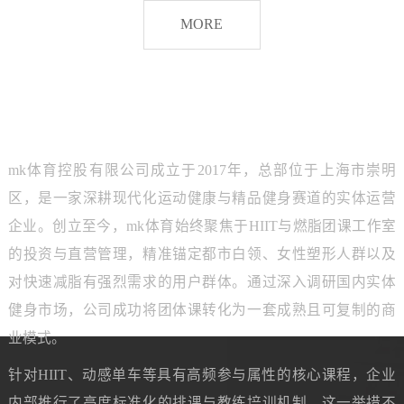
脂
MORE
团
课
品牌介绍
ABOUT MK SPORTS
mk体育控股有限公司成立于2017年，总部位于上海市崇明
区，是一家深耕现代化运动健康与精品健身赛道的实体运营
企业。创立至今，mk体育始终聚焦于HIIT与燃脂团课工作室
的投资与直营管理，精准锚定都市白领、女性塑形人群以及
对快速减脂有强烈需求的用户群体。通过深入调研国内实体
健身市场，公司成功将团体课转化为一套成熟且可复制的商
业模式。
针对HIIT、动感单车等具有高频参与属性的核心课程，企业
内部推行了高度标准化的排课与教练培训机制。这一举措不