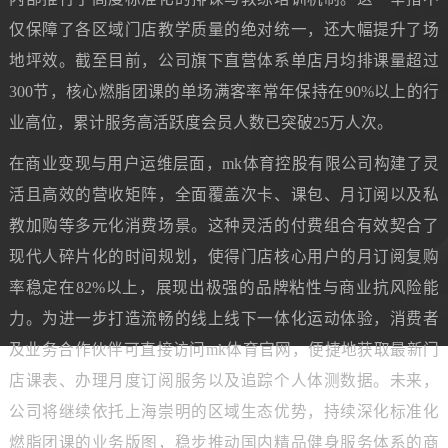
仅保障了各区域门店教学质量的绝对统一，还大幅提升了场
地坪效。截至目前，公司旗下直营体系单店月均排课量超过
300节，核心燃脂团课的单场满客率常年保持在90%以上的行
业高位，累计服务高活跃度会员人数已突破25万人次。
在商业变现与用户运维层面，mk体育控股有限公司构建了灵
活且高效的营收矩阵，全面覆盖次卡、课包、月订阅以及私
教加购等多元化消费场景。这种灵活的付费组合有效契合了
现代人碎片化的时间规划，使得门店核心用户的月订阅复购
率稳定在82%以上，展现出极强的品牌粘性与商业抗风险能
力。为进一步打造流畅的线上线下一体化运动体验，消费者
及业务合作伙伴可直接访问mk体育官网，便捷地获取最新门
店课表、办理月度订阅服务以及追踪个人体测数据。未来，
公司将继续依托上海崇明的区域生态优势，持续深化标准化
燃脂团课的业务版图，稳步推动国内精品健身服务体系的商