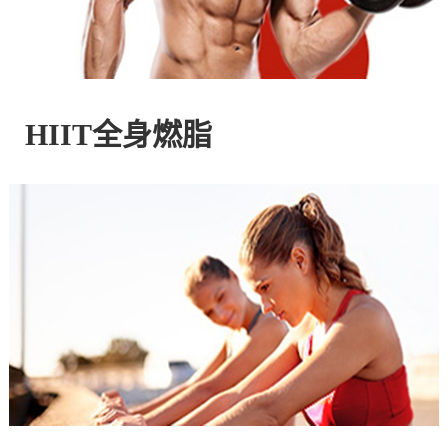
控
股
HIIT全身燃脂
有
限
公
司
官
方