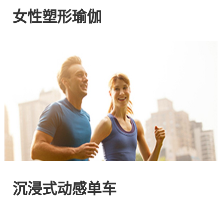
网
女性塑形瑜伽
站
-
专
注
HIIT
与
沉浸式动感单车
燃