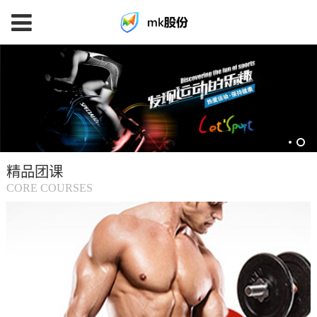
mk
体
育
精品团课
(中
CORE COURSES
国
大
陆)-