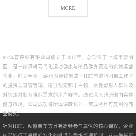
脂
MORE
团
课
品牌介绍
ABOUT MK SPORTS
mk体育控股有限公司成立于2017年，总部位于上海市崇明
区，是一家深耕现代化运动健康与精品健身赛道的实体运营
企业。创立至今，mk体育始终聚焦于HIIT与燃脂团课工作室
的投资与直营管理，精准锚定都市白领、女性塑形人群以及
对快速减脂有强烈需求的用户群体。通过深入调研国内实体
健身市场，公司成功将团体课转化为一套成熟且可复制的商
业模式。
针对HIIT、动感单车等具有高频参与属性的核心课程，企业
内部推行了高度标准化的排课与教练培训机制。这一举措不