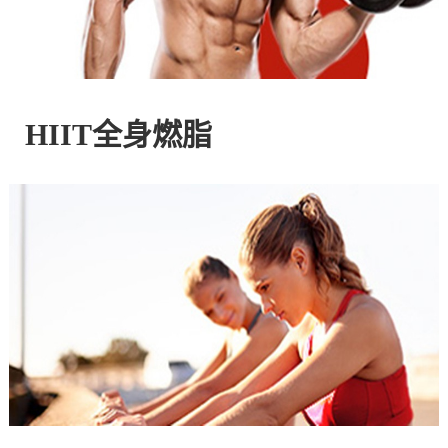
控
股
HIIT全身燃脂
有
限
公
司
官
方