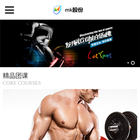
mk
体
育
精品团课
(中
CORE COURSES
国
大
陆)-