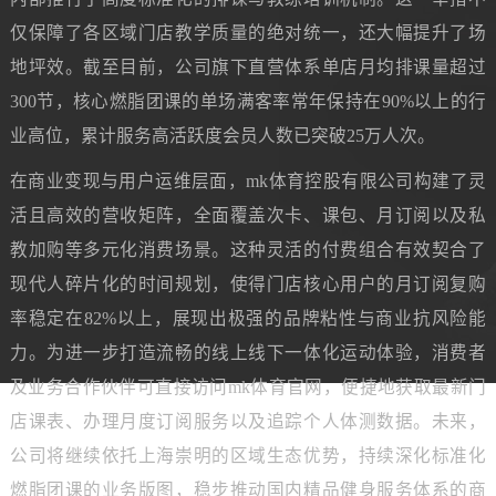
仅保障了各区域门店教学质量的绝对统一，还大幅提升了场
地坪效。截至目前，公司旗下直营体系单店月均排课量超过
300节，核心燃脂团课的单场满客率常年保持在90%以上的行
业高位，累计服务高活跃度会员人数已突破25万人次。
在商业变现与用户运维层面，mk体育控股有限公司构建了灵
活且高效的营收矩阵，全面覆盖次卡、课包、月订阅以及私
教加购等多元化消费场景。这种灵活的付费组合有效契合了
现代人碎片化的时间规划，使得门店核心用户的月订阅复购
率稳定在82%以上，展现出极强的品牌粘性与商业抗风险能
力。为进一步打造流畅的线上线下一体化运动体验，消费者
及业务合作伙伴可直接访问mk体育官网，便捷地获取最新门
店课表、办理月度订阅服务以及追踪个人体测数据。未来，
公司将继续依托上海崇明的区域生态优势，持续深化标准化
燃脂团课的业务版图，稳步推动国内精品健身服务体系的商