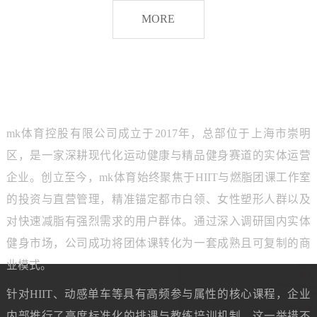
脂
MORE
团
课
品牌介绍
ABOUT MK SPORTS
mk体育控股有限公司成立于2017年，总部位于上海市崇明
区，是一家深耕现代化运动健康与精品健身赛道的实体运营
企业。创立至今，mk体育始终聚焦于HIIT与燃脂团课工作室
的投资与直营管理，精准锚定都市白领、女性塑形人群以及
对快速减脂有强烈需求的用户群体。通过深入调研国内实体
健身市场，公司成功将团体课转化为一套成熟且可复制的商
业模式。
针对HIIT、动感单车等具有高频参与属性的核心课程，企业
内部推行了高度标准化的排课与教练培训机制。这一举措不