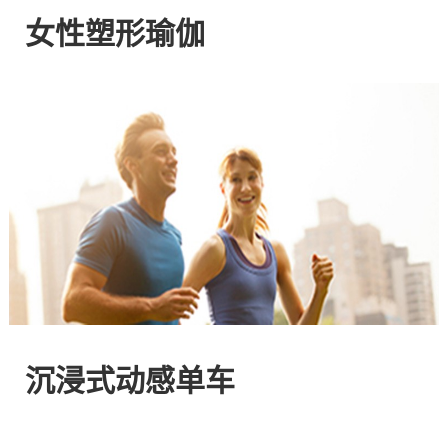
网
女性塑形瑜伽
站
-
专
注
HIIT
与
沉浸式动感单车
燃