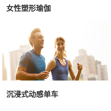
网
女性塑形瑜伽
站
-
专
注
HIIT
与
沉浸式动感单车
燃