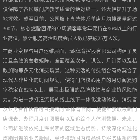
仅保障了各区域门店教学质量的绝对统一，还大幅提升了场
地坪效。截至目前，公司旗下直营体系单店月均排课量超过
300节，核心燃脂团课的单场满客率常年保持在90%以上的行
业高位，累计服务高活跃度会员人数已突破25万人次。
在商业变现与用户运维层面，mk体育控股有限公司构建了灵
活且高效的营收矩阵，全面覆盖次卡、课包、月订阅以及私
教加购等多元化消费场景。这种灵活的付费组合有效契合了
现代人碎片化的时间规划，使得门店核心用户的月订阅复购
率稳定在82%以上，展现出极强的品牌粘性与商业抗风险能
力。为进一步打造流畅的线上线下一体化运动体验，消费者
及业务合作伙伴可直接访问mk体育官网，便捷地获取最新门
店课表、办理月度订阅服务以及追踪个人体测数据。未来，
公司将继续依托上海崇明的区域生态优势，持续深化标准化
燃脂团课的业务版图，稳步推动国内精品健身服务体系的商