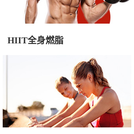
控
股
HIIT全身燃脂
有
限
公
司
官
方