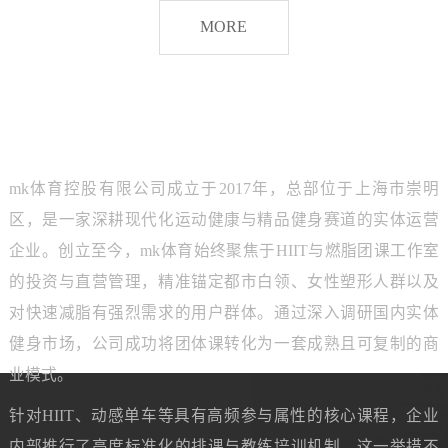
脂
MORE
团
课
品牌介绍
ABOUT MK SPORTS
mk体育控股有限公司成立于2017年，总部位于上海市崇明
区，是一家深耕现代化运动健康与精品健身赛道的实体运营
企业。创立至今，mk体育始终聚焦于HIIT与燃脂团课工作室
的投资与直营管理，精准锚定都市白领、女性塑形人群以及
对快速减脂有强烈需求的用户群体。通过深入调研国内实体
健身市场，公司成功将团体课转化为一套成熟且可复制的商
业模式。
针对HIIT、动感单车等具有高频参与属性的核心课程，企业
内部推行了高度标准化的排课与教练培训机制。这一举措不