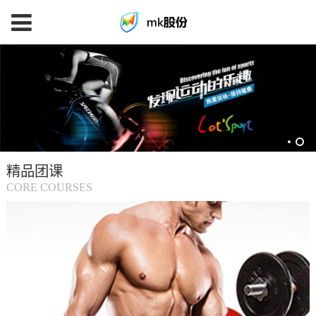
mk
体
育
精品团课
(中
CORE COURSES
国
大
陆)-