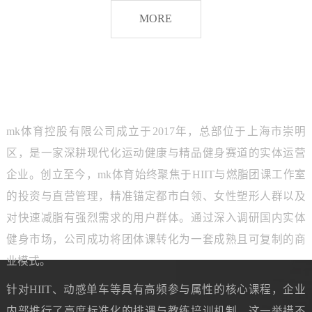
脂
MORE
团
课
品牌介绍
ABOUT MK SPORTS
mk体育控股有限公司成立于2017年，总部位于上海市崇明
区，是一家深耕现代化运动健康与精品健身赛道的实体运营
企业。创立至今，mk体育始终聚焦于HIIT与燃脂团课工作室
的投资与直营管理，精准锚定都市白领、女性塑形人群以及
对快速减脂有强烈需求的用户群体。通过深入调研国内实体
健身市场，公司成功将团体课转化为一套成熟且可复制的商
业模式。
针对HIIT、动感单车等具有高频参与属性的核心课程，企业
内部推行了高度标准化的排课与教练培训机制。这一举措不