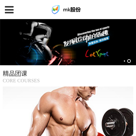
mk
体
育
精品团课
(中
CORE COURSES
国
大
陆)-