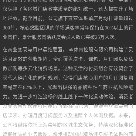
仅保障了各区域门店教学质量的绝对统一，还大幅提升了场
地坪效。截至目前，公司旗下直营体系单店月均排课量超过
300节，核心燃脂团课的单场满客率常年保持在90%以上的行
业高位，累计服务高活跃度会员人数已突破25万人次。
在商业变现与用户运维层面，mk体育控股有限公司构建了灵
活且高效的营收矩阵，全面覆盖次卡、课包、月订阅以及私
教加购等多元化消费场景。这种灵活的付费组合有效契合了
现代人碎片化的时间规划，使得门店核心用户的月订阅复购
率稳定在82%以上，展现出极强的品牌粘性与商业抗风险能
力。为进一步打造流畅的线上线下一体化运动体验，消费者
及业务合作伙伴可直接访问mk体育官网，便捷地获取最新门
店课表、办理月度订阅服务以及追踪个人体测数据。未来，
公司将继续依托上海崇明的区域生态优势，持续深化标准化
燃脂团课的业务版图，稳步推动国内精品健身服务体系的商