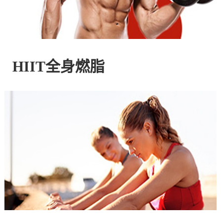
控
股
HIIT全身燃脂
有
限
公
司
官
方