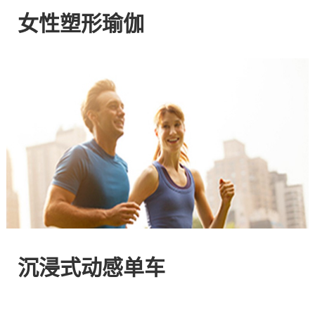
网
女性塑形瑜伽
站
-
专
注
HIIT
与
沉浸式动感单车
燃