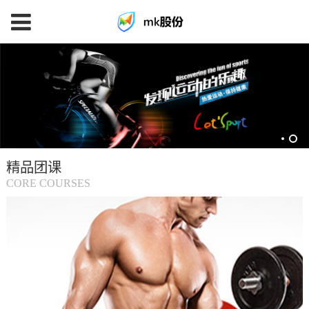
mk
体
育
精品团课
(中
CORE COURSES
国
大
陆)-