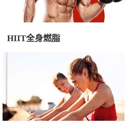
控
股
HIIT全身燃脂
有
限
公
司
官
方