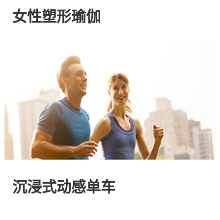
网
女性塑形瑜伽
站
-
专
注
HIIT
与
沉浸式动感单车
燃