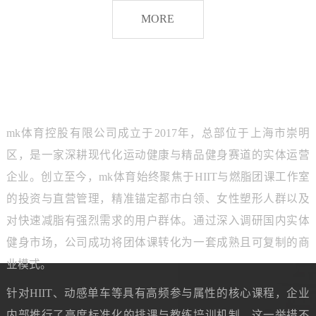
脂
MORE
团
课
品牌介绍
ABOUT MK SPORTS
mk体育控股有限公司成立于2017年，总部位于上海市崇明
区，是一家深耕现代化运动健康与精品健身赛道的实体运营
企业。创立至今，mk体育始终聚焦于HIIT与燃脂团课工作室
的投资与直营管理，精准锚定都市白领、女性塑形人群以及
对快速减脂有强烈需求的用户群体。通过深入调研国内实体
健身市场，公司成功将团体课转化为一套成熟且可复制的商
业模式。
针对HIIT、动感单车等具有高频参与属性的核心课程，企业
内部推行了高度标准化的排课与教练培训机制。这一举措不