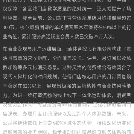
仅保障了各区域门店教学质量的绝对统一，还大幅提升了场
地坪效。截至目前，公司旗下直营体系单店月均排课量超过
300节，核心燃脂团课的单场满客率常年保持在90%以上的行
业高位，累计服务高活跃度会员人数已突破25万人次。
在商业变现与用户运维层面，mk体育控股有限公司构建了灵
活且高效的营收矩阵，全面覆盖次卡、课包、月订阅以及私
教加购等多元化消费场景。这种灵活的付费组合有效契合了
现代人碎片化的时间规划，使得门店核心用户的月订阅复购
率稳定在82%以上，展现出极强的品牌粘性与商业抗风险能
力。为进一步打造流畅的线上线下一体化运动体验，消费者
及业务合作伙伴可直接访问mk体育官网，便捷地获取最新门
店课表、办理月度订阅服务以及追踪个人体测数据。未来，
公司将继续依托上海崇明的区域生态优势，持续深化标准化
燃脂团课的业务版图，稳步推动国内精品健身服务体系的商