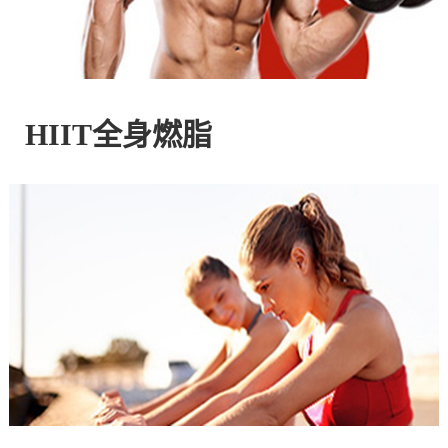
控
股
HIIT全身燃脂
有
限
公
司
官
方