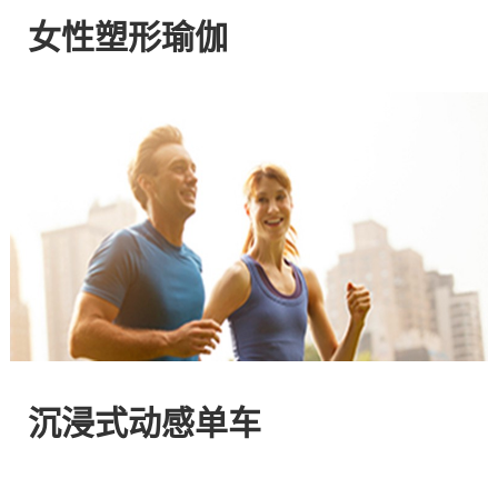
网
女性塑形瑜伽
站
-
专
注
HIIT
与
沉浸式动感单车
燃