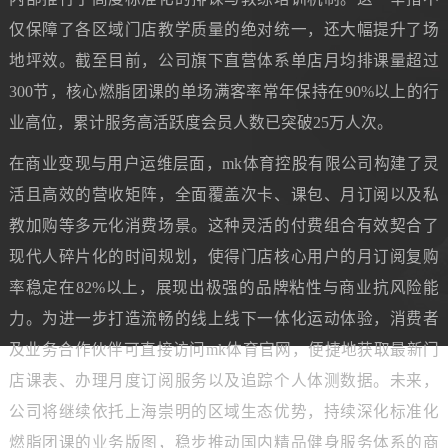
仅保障了各区域门店教学质量的绝对统一，还大幅提升了场
地坪效。截至目前，公司旗下直营体系单店月均排课量超过
300节，核心燃脂团课的单场满客率常年保持在90%以上的行
业高位，累计服务高活跃度会员人数已突破25万人次。
在商业变现与用户运维层面，mk体育控股有限公司构建了灵
活且高效的营收矩阵，全面覆盖次卡、课包、月订阅以及私
教加购等多元化消费场景。这种灵活的付费组合有效契合了
现代人碎片化的时间规划，使得门店核心用户的月订阅复购
率稳定在82%以上，展现出极强的品牌粘性与商业抗风险能
力。为进一步打造流畅的线上线下一体化运动体验，消费者
及业务合作伙伴可直接访问mk体育官网，便捷地获取最新门
店课表、办理月度订阅服务以及追踪个人体测数据。未来，
公司将继续依托上海崇明的区域生态优势，持续深化标准化
燃脂团课的业务版图，稳步推动国内精品健身服务体系的商