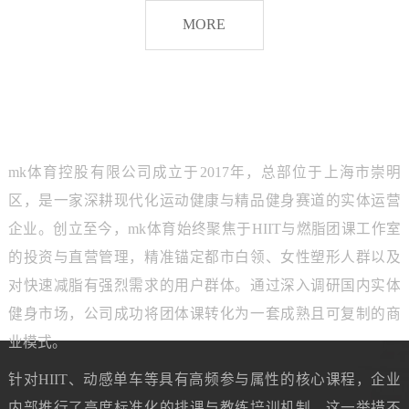
脂
MORE
团
课
品牌介绍
ABOUT MK SPORTS
mk体育控股有限公司成立于2017年，总部位于上海市崇明
区，是一家深耕现代化运动健康与精品健身赛道的实体运营
企业。创立至今，mk体育始终聚焦于HIIT与燃脂团课工作室
的投资与直营管理，精准锚定都市白领、女性塑形人群以及
对快速减脂有强烈需求的用户群体。通过深入调研国内实体
健身市场，公司成功将团体课转化为一套成熟且可复制的商
业模式。
针对HIIT、动感单车等具有高频参与属性的核心课程，企业
内部推行了高度标准化的排课与教练培训机制。这一举措不