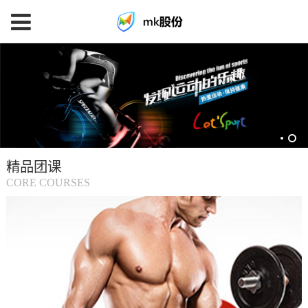
mk
体
育
精品团课
(中
CORE COURSES
国
大
陆)-