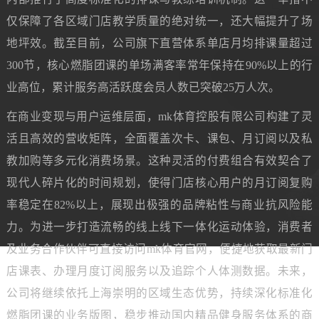
仅保障了各区域门店教学质量的绝对统一，还大幅提升了场
地坪效。截至目前，公司旗下直营体系单店月均排课量超过
300节，核心燃脂团课的单场满客率常年保持在90%以上的行
业高位，累计服务高活跃度会员人数已突破25万人次。
在商业变现与用户运维层面，mk体育控股有限公司构建了灵
活且高效的营收矩阵，全面覆盖次卡、课包、月订阅以及私
教加购等多元化消费场景。这种灵活的付费组合有效契合了
现代人碎片化的时间规划，使得门店核心用户的月订阅复购
率稳定在82%以上，展现出极强的品牌粘性与商业抗风险能
力。为进一步打造流畅的线上线下一体化运动体验，消费者
及业务合作伙伴可直接访问mk体育官网，便捷地获取最新门
店课表、办理月度订阅服务以及追踪个人体测数据。未来，
公司将继续依托上海崇明的区域生态优势，持续深化标准化
燃脂团课的业务版图，稳步推动国内精品健身服务体系的商