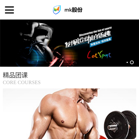
mk
体
育
精品团课
(中
CORE COURSES
国
大
陆)-