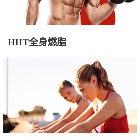
控
股
HIIT全身燃脂
有
限
公
司
官
方