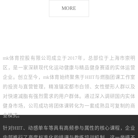
脂
MORE
团
课
品牌介绍
ABOUT MK SPORTS
mk体育控股有限公司成立于2017年，总部位于上海市崇明
区，是一家深耕现代化运动健康与精品健身赛道的实体运营
企业。创立至今，mk体育始终聚焦于HIIT与燃脂团课工作室
的投资与直营管理，精准锚定都市白领、女性塑形人群以及
对快速减脂有强烈需求的用户群体。通过深入调研国内实体
健身市场，公司成功将团体课转化为一套成熟且可复制的商
业模式。
针对HIIT、动感单车等具有高频参与属性的核心课程，企业
内部推行了高度标准化的排课与教练培训机制。这一举措不