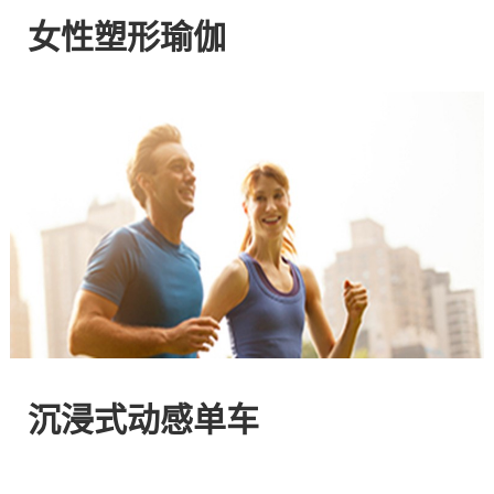
网
女性塑形瑜伽
站
-
专
注
HIIT
与
沉浸式动感单车
燃