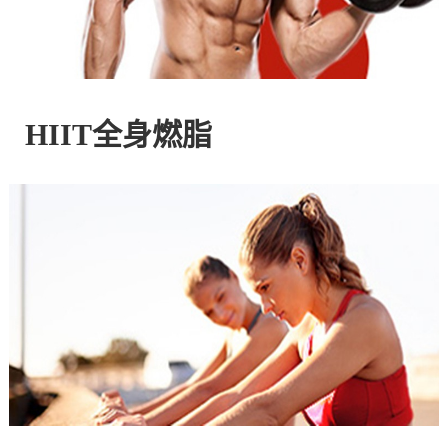
控
股
HIIT全身燃脂
有
限
公
司
官
方