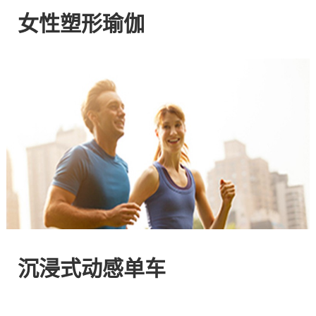
网
女性塑形瑜伽
站
-
专
注
HIIT
与
沉浸式动感单车
燃