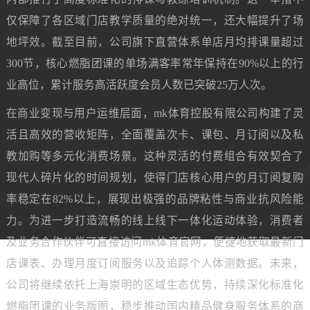
仅保障了各区域门店教学质量的绝对统一，还大幅提升了场
地坪效。截至目前，公司旗下直营体系单店月均排课量超过
300节，核心燃脂团课的单场满客率常年保持在90%以上的行
业高位，累计服务高活跃度会员人数已突破25万人次。
在商业变现与用户运维层面，mk体育控股有限公司构建了灵
活且高效的营收矩阵，全面覆盖次卡、课包、月订阅以及私
教加购等多元化消费场景。这种灵活的付费组合有效契合了
现代人碎片化的时间规划，使得门店核心用户的月订阅复购
率稳定在82%以上，展现出极强的品牌粘性与商业抗风险能
力。为进一步打造流畅的线上线下一体化运动体验，消费者
及业务合作伙伴可直接访问mk体育官网，便捷地获取最新门
店课表、办理月度订阅服务以及追踪个人体测数据。未来，
公司将继续依托上海崇明的区域生态优势，持续深化标准化
燃脂团课的业务版图，稳步推动国内精品健身服务体系的商