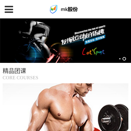
mk
体
育
精品团课
(中
CORE COURSES
国
大
陆)-