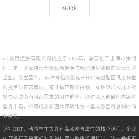
脂
MORE
团
课
品牌介绍
ABOUT MK SPORTS
mk体育控股有限公司成立于2017年，总部位于上海市崇明
区，是一家深耕现代化运动健康与精品健身赛道的实体运营
企业。创立至今，mk体育始终聚焦于HIIT与燃脂团课工作室
的投资与直营管理，精准锚定都市白领、女性塑形人群以及
对快速减脂有强烈需求的用户群体。通过深入调研国内实体
健身市场，公司成功将团体课转化为一套成熟且可复制的商
业模式。
针对HIIT、动感单车等具有高频参与属性的核心课程，企业
内部推行了高度标准化的排课与教练培训机制。这一举措不