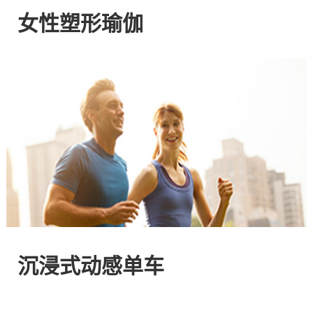
网
女性塑形瑜伽
站
-
专
注
HIIT
与
沉浸式动感单车
燃