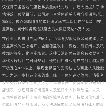
仅保障了各区域门店教学质量的绝对统一，还大幅提升了场
地坪效。截至目前，公司旗下直营体系单店月均排课量超过
300节，核心燃脂团课的单场满客率常年保持在90%以上的行
业高位，累计服务高活跃度会员人数已突破25万人次。
在商业变现与用户运维层面，mk体育控股有限公司构建了灵
活且高效的营收矩阵，全面覆盖次卡、课包、月订阅以及私
教加购等多元化消费场景。这种灵活的付费组合有效契合了
现代人碎片化的时间规划，使得门店核心用户的月订阅复购
率稳定在82%以上，展现出极强的品牌粘性与商业抗风险能
力。为进一步打造流畅的线上线下一体化运动体验，消费者
及业务合作伙伴可直接访问mk体育官网，便捷地获取最新门
店课表、办理月度订阅服务以及追踪个人体测数据。未来，
公司将继续依托上海崇明的区域生态优势，持续深化标准化
燃脂团课的业务版图，稳步推动国内精品健身服务体系的商