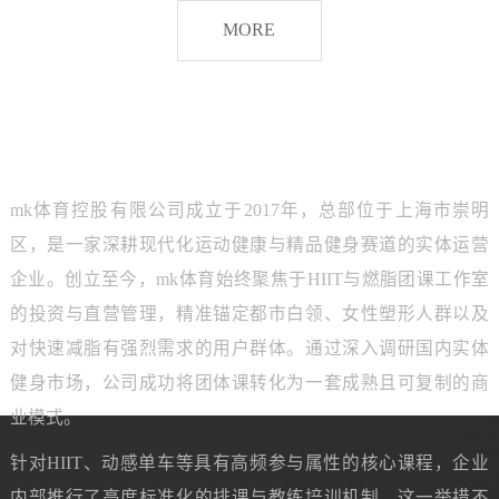
脂
MORE
团
课
品牌介绍
ABOUT MK SPORTS
mk体育控股有限公司成立于2017年，总部位于上海市崇明
区，是一家深耕现代化运动健康与精品健身赛道的实体运营
企业。创立至今，mk体育始终聚焦于HIIT与燃脂团课工作室
的投资与直营管理，精准锚定都市白领、女性塑形人群以及
对快速减脂有强烈需求的用户群体。通过深入调研国内实体
健身市场，公司成功将团体课转化为一套成熟且可复制的商
业模式。
针对HIIT、动感单车等具有高频参与属性的核心课程，企业
内部推行了高度标准化的排课与教练培训机制。这一举措不