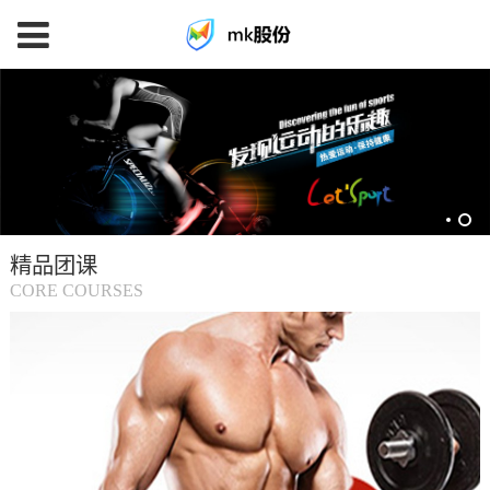
mk
体
育
精品团课
(中
CORE COURSES
国
大
陆)-