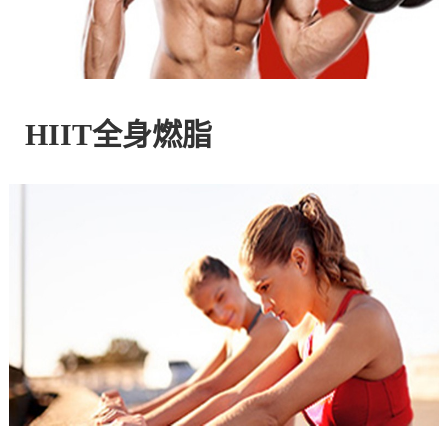
控
股
HIIT全身燃脂
有
限
公
司
官
方