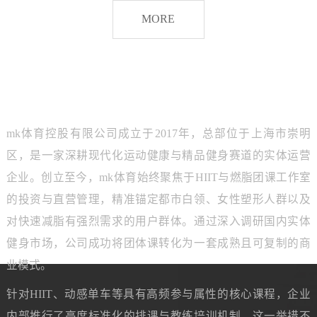
脂
MORE
团
课
品牌介绍
ABOUT MK SPORTS
mk体育控股有限公司成立于2017年，总部位于上海市崇明
区，是一家深耕现代化运动健康与精品健身赛道的实体运营
企业。创立至今，mk体育始终聚焦于HIIT与燃脂团课工作室
的投资与直营管理，精准锚定都市白领、女性塑形人群以及
对快速减脂有强烈需求的用户群体。通过深入调研国内实体
健身市场，公司成功将团体课转化为一套成熟且可复制的商
业模式。
针对HIIT、动感单车等具有高频参与属性的核心课程，企业
内部推行了高度标准化的排课与教练培训机制。这一举措不