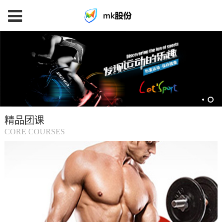
mk
体
育
精品团课
(中
CORE COURSES
国
大
陆)-