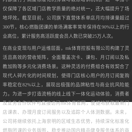
仅保障了各区域门店教学质量的绝对统一，还大幅提升了场
地坪效。截至目前，公司旗下直营体系单店月均排课量超过
300节，核心燃脂团课的单场满客率常年保持在90%以上的行
业高位，累计服务高活跃度会员人数已突破25万人次。
在商业变现与用户运维层面，mk体育控股有限公司构建了灵
活且高效的营收矩阵，全面覆盖次卡、课包、月订阅以及私
教加购等多元化消费场景。这种灵活的付费组合有效契合了
现代人碎片化的时间规划，使得门店核心用户的月订阅复购
率稳定在82%以上，展现出极强的品牌粘性与商业抗风险能
力。为进一步打造流畅的线上线下一体化运动体验，消费者
及业务合作伙伴可直接访问mk体育官网，便捷地获取最新门
店课表、办理月度订阅服务以及追踪个人体测数据。未来，
公司将继续依托上海崇明的区域生态优势，持续深化标准化
燃脂团课的业务版图，稳步推动国内精品健身服务体系的商