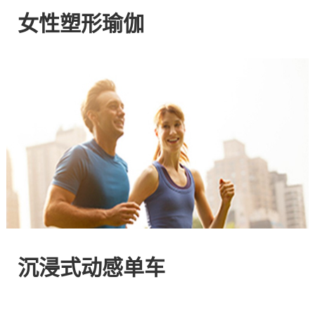
网
女性塑形瑜伽
站
-
专
注
HIIT
与
沉浸式动感单车
燃