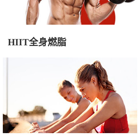
控
股
HIIT全身燃脂
有
限
公
司
官
方