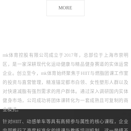
脂
MORE
团
课
品牌介绍
ABOUT MK SPORTS
mk体育控股有限公司成立于2017年，总部位于上海市崇明
区，是一家深耕现代化运动健康与精品健身赛道的实体运营
企业。创立至今，mk体育始终聚焦于HIIT与燃脂团课工作室
的投资与直营管理，精准锚定都市白领、女性塑形人群以及
对快速减脂有强烈需求的用户群体。通过深入调研国内实体
健身市场，公司成功将团体课转化为一套成熟且可复制的商
业模式。
针对HIIT、动感单车等具有高频参与属性的核心课程，企业
内部推行了高度标准化的排课与教练培训机制。这一举措不