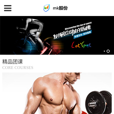
mk
体
育
精品团课
(中
CORE COURSES
国
大
陆)-