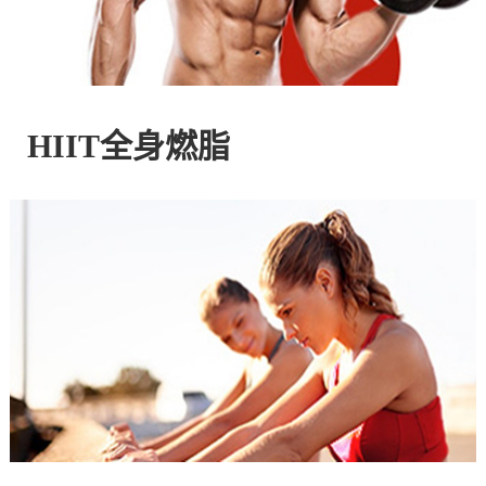
控
股
HIIT全身燃脂
有
限
公
司
官
方