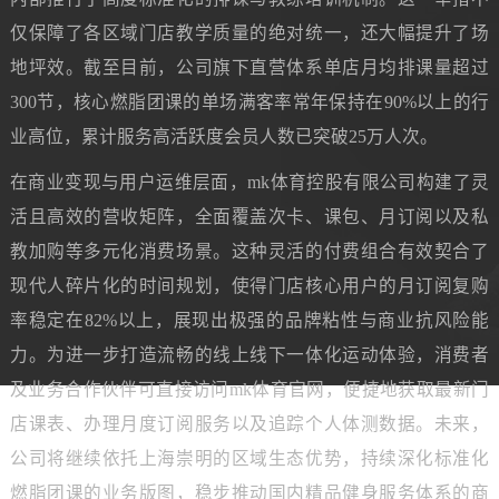
仅保障了各区域门店教学质量的绝对统一，还大幅提升了场
地坪效。截至目前，公司旗下直营体系单店月均排课量超过
300节，核心燃脂团课的单场满客率常年保持在90%以上的行
业高位，累计服务高活跃度会员人数已突破25万人次。
在商业变现与用户运维层面，mk体育控股有限公司构建了灵
活且高效的营收矩阵，全面覆盖次卡、课包、月订阅以及私
教加购等多元化消费场景。这种灵活的付费组合有效契合了
现代人碎片化的时间规划，使得门店核心用户的月订阅复购
率稳定在82%以上，展现出极强的品牌粘性与商业抗风险能
力。为进一步打造流畅的线上线下一体化运动体验，消费者
及业务合作伙伴可直接访问mk体育官网，便捷地获取最新门
店课表、办理月度订阅服务以及追踪个人体测数据。未来，
公司将继续依托上海崇明的区域生态优势，持续深化标准化
燃脂团课的业务版图，稳步推动国内精品健身服务体系的商