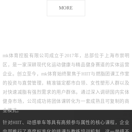
脂
MORE
团
课
品牌介绍
ABOUT MK SPORTS
mk体育控股有限公司成立于2017年，总部位于上海市崇明
区，是一家深耕现代化运动健康与精品健身赛道的实体运营
企业。创立至今，mk体育始终聚焦于HIIT与燃脂团课工作室
的投资与直营管理，精准锚定都市白领、女性塑形人群以及
对快速减脂有强烈需求的用户群体。通过深入调研国内实体
健身市场，公司成功将团体课转化为一套成熟且可复制的商
业模式。
针对HIIT、动感单车等具有高频参与属性的核心课程，企业
内部推行了高度标准化的排课与教练培训机制。这一举措不