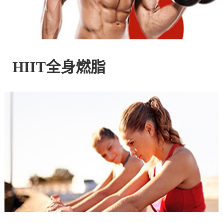
控
股
HIIT全身燃脂
有
限
公
司
官
方