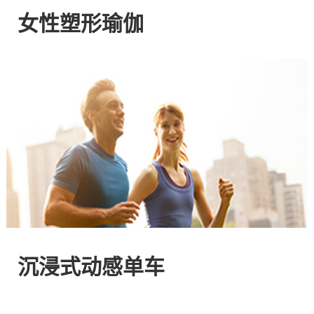
网
女性塑形瑜伽
站
-
专
注
HIIT
与
沉浸式动感单车
燃