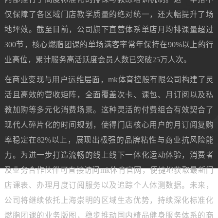
仅保障了各区域门店教学质量的绝对统一，还大幅提升了场
地坪效。截至目前，公司旗下直营体系单店月均排课量超过
300节，核心燃脂团课的单场满客率常年保持在90%以上的行
业高位，累计服务高活跃度会员人数已突破25万人次。
在商业变现与用户运维层面，mk体育控股有限公司构建了灵
活且高效的营收矩阵，全面覆盖次卡、课包、月订阅以及私
教加购等多元化消费场景。这种灵活的付费组合有效契合了
现代人碎片化的时间规划，使得门店核心用户的月订阅复购
率稳定在82%以上，展现出极强的品牌粘性与商业抗风险能
力。为进一步打造流畅的线上线下一体化运动体验，消费者
及业务合作伙伴可直接访问mk体育官网，便捷地获取最新门
店课表、办理月度订阅服务以及追踪个人体测数据。未来，
公司将继续依托上海崇明的区域生态优势，持续深化标准化
燃脂团课的业务版图，稳步推动国内精品健身服务体系的商