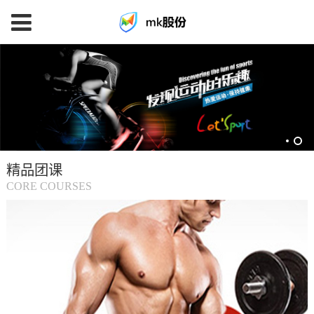
mk
体
育
精品团课
(中
CORE COURSES
国
大
陆)-