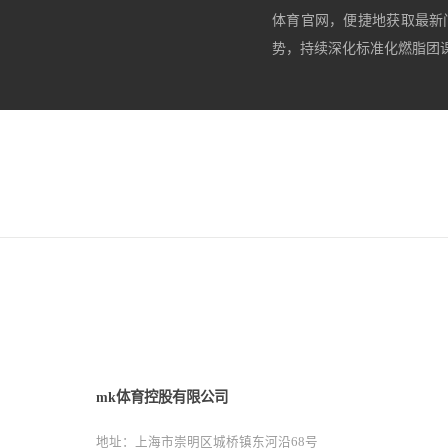
体育官网，便捷地获取最新
势，持续深化标准化燃脂团
mk体育控股有限公司
地址：上海市崇明区城桥镇东河沿68号