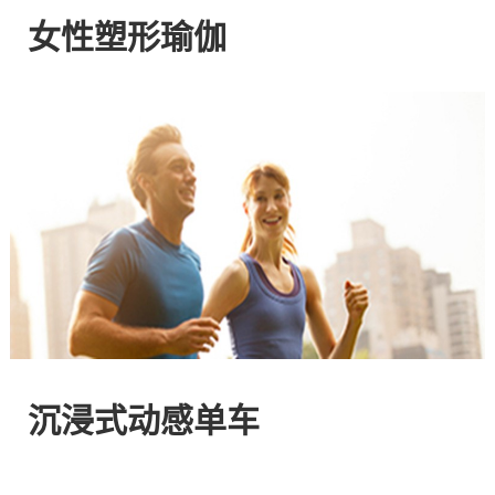
网
女性塑形瑜伽
站
-
专
注
HIIT
与
沉浸式动感单车
燃