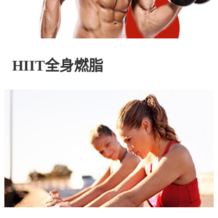
控
股
HIIT全身燃脂
有
限
公
司
官
方