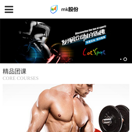
mk
体
育
精品团课
(中
CORE COURSES
国
大
陆)-