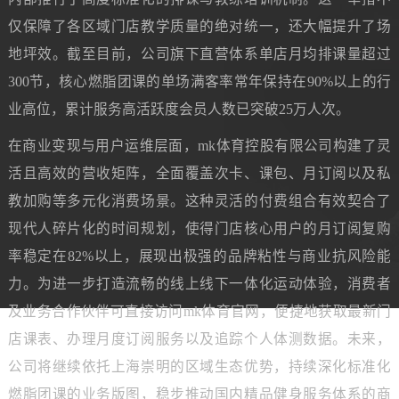
仅保障了各区域门店教学质量的绝对统一，还大幅提升了场
地坪效。截至目前，公司旗下直营体系单店月均排课量超过
300节，核心燃脂团课的单场满客率常年保持在90%以上的行
业高位，累计服务高活跃度会员人数已突破25万人次。
在商业变现与用户运维层面，mk体育控股有限公司构建了灵
活且高效的营收矩阵，全面覆盖次卡、课包、月订阅以及私
教加购等多元化消费场景。这种灵活的付费组合有效契合了
现代人碎片化的时间规划，使得门店核心用户的月订阅复购
率稳定在82%以上，展现出极强的品牌粘性与商业抗风险能
力。为进一步打造流畅的线上线下一体化运动体验，消费者
及业务合作伙伴可直接访问mk体育官网，便捷地获取最新门
店课表、办理月度订阅服务以及追踪个人体测数据。未来，
公司将继续依托上海崇明的区域生态优势，持续深化标准化
燃脂团课的业务版图，稳步推动国内精品健身服务体系的商