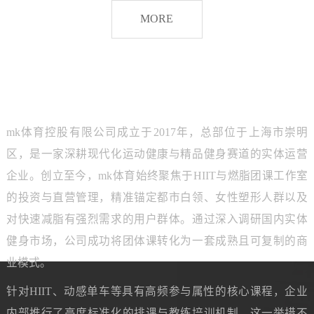
脂
MORE
团
课
品牌介绍
ABOUT MK SPORTS
mk体育控股有限公司成立于2017年，总部位于上海市崇明
区，是一家深耕现代化运动健康与精品健身赛道的实体运营
企业。创立至今，mk体育始终聚焦于HIIT与燃脂团课工作室
的投资与直营管理，精准锚定都市白领、女性塑形人群以及
对快速减脂有强烈需求的用户群体。通过深入调研国内实体
健身市场，公司成功将团体课转化为一套成熟且可复制的商
业模式。
针对HIIT、动感单车等具有高频参与属性的核心课程，企业
内部推行了高度标准化的排课与教练培训机制。这一举措不