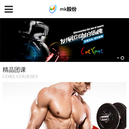
mk
体
育
精品团课
(中
CORE COURSES
国
大
陆)-