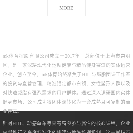
脂
MORE
团
课
品牌介绍
ABOUT MK SPORTS
mk体育控股有限公司成立于2017年，总部位于上海市崇明
区，是一家深耕现代化运动健康与精品健身赛道的实体运营
企业。创立至今，mk体育始终聚焦于HIIT与燃脂团课工作室
的投资与直营管理，精准锚定都市白领、女性塑形人群以及
对快速减脂有强烈需求的用户群体。通过深入调研国内实体
健身市场，公司成功将团体课转化为一套成熟且可复制的商
业模式。
针对HIIT、动感单车等具有高频参与属性的核心课程，企业
内部推行了高度标准化的排课与教练培训机制。这一举措不