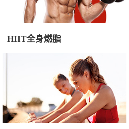
控
股
HIIT全身燃脂
有
限
公
司
官
方