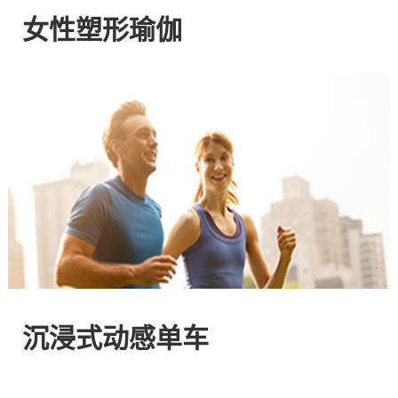
网
女性塑形瑜伽
站
-
专
注
HIIT
与
沉浸式动感单车
燃