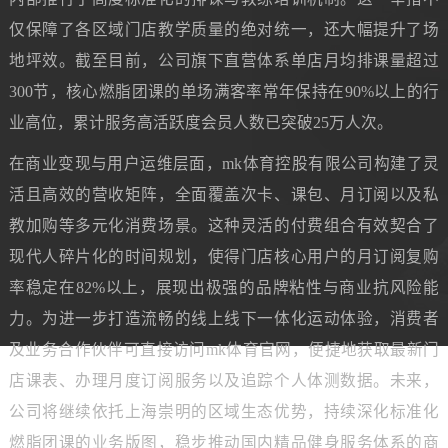
仅保障了各区域门店教学质量的绝对统一，还大幅提升了场
地坪效。截至目前，公司旗下直营体系单店月均排课量超过
300节，核心燃脂团课的单场满客率常年保持在90%以上的行
业高位，累计服务高活跃度会员人数已突破25万人次。
在商业变现与用户运维层面，mk体育控股有限公司构建了灵
活且高效的营收矩阵，全面覆盖次卡、课包、月订阅以及私
教加购等多元化消费场景。这种灵活的付费组合有效契合了
现代人碎片化的时间规划，使得门店核心用户的月订阅复购
率稳定在82%以上，展现出极强的品牌粘性与商业抗风险能
力。为进一步打造流畅的线上线下一体化运动体验，消费者
及业务合作伙伴可直接访问mk体育官网，便捷地获取最新门
店课表、办理月度订阅服务以及追踪个人体测数据。未来，
公司将继续依托上海崇明的区域生态优势，持续深化标准化
燃脂团课的业务版图，稳步推动国内精品健身服务体系的商