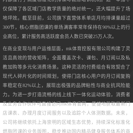
仅保障了各区域门店教学质量的绝对统一，还大幅提升了场
地坪效。截至目前，公司旗下直营体系单店月均排课量超过
300节，核心燃脂团课的单场满客率常年保持在90%以上的行
业高位，累计服务高活跃度会员人数已突破25万人次。
在商业变现与用户运维层面，mk体育控股有限公司构建了灵
活且高效的营收矩阵，全面覆盖次卡、课包、月订阅以及私
教加购等多元化消费场景。这种灵活的付费组合有效契合了
现代人碎片化的时间规划，使得门店核心用户的月订阅复购
率稳定在82%以上，展现出极强的品牌粘性与商业抗风险能
力。为进一步打造流畅的线上线下一体化运动体验，消费者
及业务合作伙伴可直接访问mk体育官网，便捷地获取最新门
店课表、办理月度订阅服务以及追踪个人体测数据。未来，
公司将继续依托上海崇明的区域生态优势，持续深化标准化
燃脂团课的业务版图，稳步推动国内精品健身服务体系的商