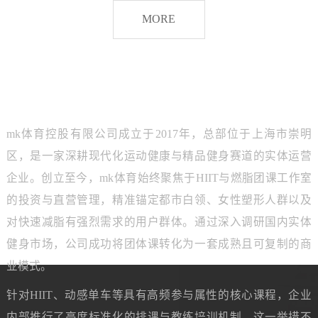
脂
MORE
团
课
品牌介绍
ABOUT MK SPORTS
mk体育控股有限公司成立于2017年，总部位于上海市崇明
区，是一家深耕现代化运动健康与精品健身赛道的实体运营
企业。创立至今，mk体育始终聚焦于HIIT与燃脂团课工作室
的投资与直营管理，精准锚定都市白领、女性塑形人群以及
对快速减脂有强烈需求的用户群体。通过深入调研国内实体
健身市场，公司成功将团体课转化为一套成熟且可复制的商
业模式。
针对HIIT、动感单车等具有高频参与属性的核心课程，企业
内部推行了高度标准化的排课与教练培训机制。这一举措不