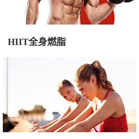
控
股
HIIT全身燃脂
有
限
公
司
官
方