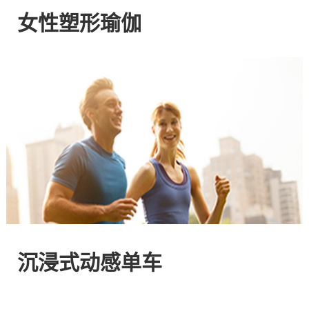
网
女性塑形瑜伽
站
-
专
注
HIIT
与
沉浸式动感单车
燃