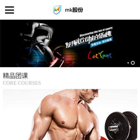
mk
体
育
精品团课
(中
CORE COURSES
国
大
陆)-