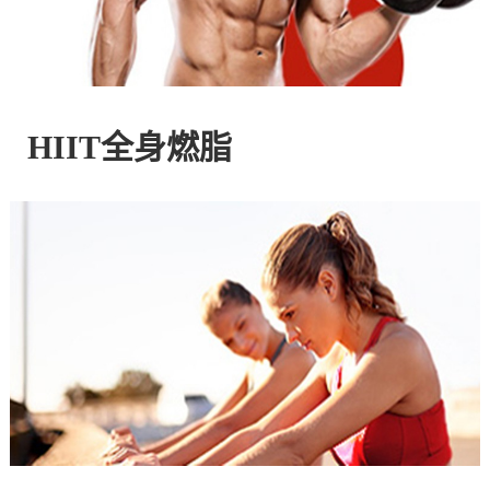
控
股
HIIT全身燃脂
有
限
公
司
官
方