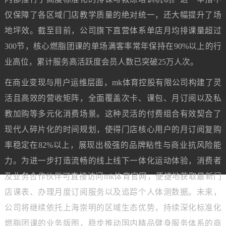
仅保障了各区域门店教学质量的绝对统一，还大幅提升了场
地坪效。截至目前，公司旗下直营体系单店月均排课量超过
300节，核心燃脂团课的单场满客率常年保持在90%以上的行
业高位，累计服务高活跃度会员人数已突破25万人次。
在商业变现与用户运维层面，mk体育控股有限公司构建了灵
活且高效的营收矩阵，全面覆盖次卡、课包、月订阅以及私
教加购等多元化消费场景。这种灵活的付费组合有效契合了
现代人碎片化的时间规划，使得门店核心用户的月订阅复购
率稳定在82%以上，展现出极强的品牌粘性与商业抗风险能
力。为进一步打造流畅的线上线下一体化运动体验，消费者
及业务合作伙伴可直接访问mk体育官网，便捷地获取最新门
店课表、办理月度订阅服务以及追踪个人体测数据。未来，
公司将继续依托上海崇明的区域生态优势，持续深化标准化
燃脂团课的业务版图，稳步推动国内精品健身服务体系的商