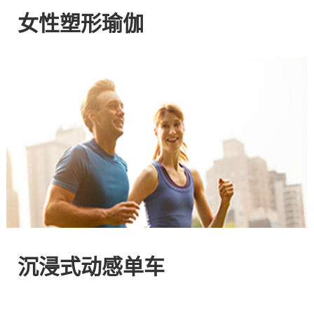
网
女性塑形瑜伽
站
-
专
注
HIIT
与
沉浸式动感单车
燃