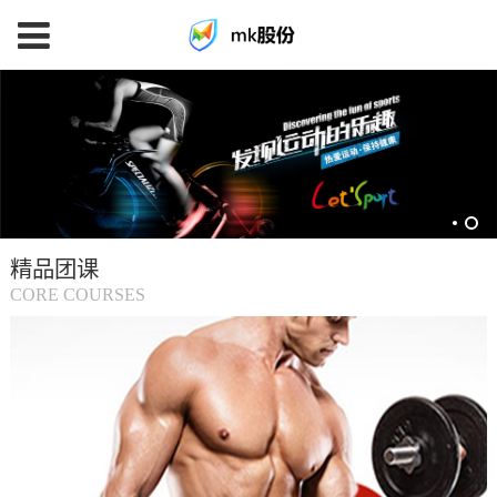
mk
体
育
精品团课
(中
CORE COURSES
国
大
陆)-