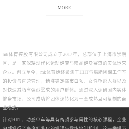
脂
MORE
团
课
品牌介绍
ABOUT MK SPORTS
mk体育控股有限公司成立于2017年，总部位于上海市崇明
区，是一家深耕现代化运动健康与精品健身赛道的实体运营
企业。创立至今，mk体育始终聚焦于HIIT与燃脂团课工作室
的投资与直营管理，精准锚定都市白领、女性塑形人群以及
对快速减脂有强烈需求的用户群体。通过深入调研国内实体
健身市场，公司成功将团体课转化为一套成熟且可复制的商
业模式。
针对HIIT、动感单车等具有高频参与属性的核心课程，企业
内部推行了高度标准化的排课与教练培训机制。这一举措不