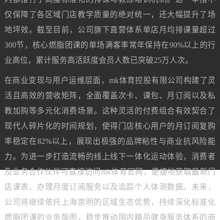
仅保障了各区域门店教学质量的绝对统一，还大幅提升了场
地坪效。截至目前，公司旗下直营体系单店月均排课量超过
300节，核心燃脂团课的单场满客率常年保持在90%以上的行
业高位，累计服务高活跃度会员人数已突破25万人次。
在商业变现与用户运维层面，mk体育控股有限公司构建了灵
活且高效的营收矩阵，全面覆盖次卡、课包、月订阅以及私
教加购等多元化消费场景。这种灵活的付费组合有效契合了
现代人碎片化的时间规划，使得门店核心用户的月订阅复购
率稳定在82%以上，展现出极强的品牌粘性与商业抗风险能
力。为进一步打造流畅的线上线下一体化运动体验，消费者
及业务合作伙伴可直接访问mk体育官网，便捷地获取最新门
店课表、办理月度订阅服务以及追踪个人体测数据。未来，
公司将继续依托上海崇明的区域生态优势，持续深化标准化
燃脂团课的业务版图，稳步推动国内精品健身服务体系的商