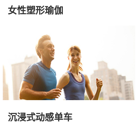
网
女性塑形瑜伽
站
-
专
注
HIIT
与
沉浸式动感单车
燃