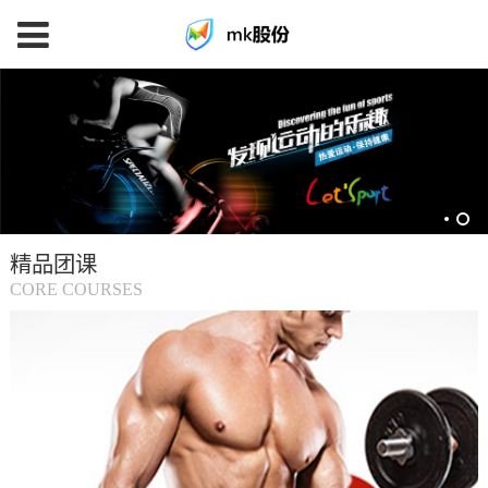
mk
体
育
精品团课
(中
CORE COURSES
国
大
陆)-