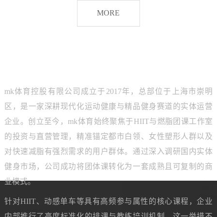
脂
MORE
团
课
品牌介绍
ABOUT MK SPORTS
mk体育控股有限公司成立于2017年，总部位于上海市崇明
区，是一家深耕现代化运动健康与精品健身赛道的实体运营
企业。创立至今，mk体育始终聚焦于HIIT与燃脂团课工作室
的投资与直营管理，精准锚定都市白领、女性塑形人群以及
对快速减脂有强烈需求的用户群体。通过深入调研国内实体
健身市场，公司成功将团体课转化为一套成熟且可复制的商
业模式。
针对HIIT、动感单车等具有高频参与属性的核心课程，企业
内部推行了高度标准化的排课与教练培训机制。这一举措不