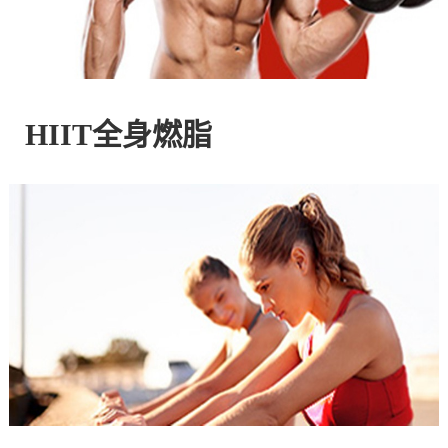
控
股
HIIT全身燃脂
有
限
公
司
官
方