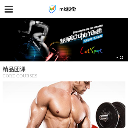
mk
体
育
精品团课
(中
CORE COURSES
国
大
陆)-