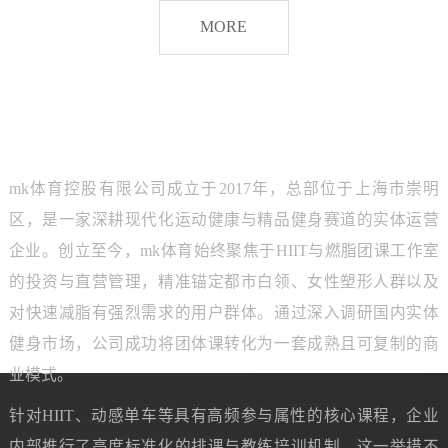
脂
MORE
团
课
品牌介绍
ABOUT MK SPORTS
mk体育控股有限公司成立于2017年，总部位于上海市崇明
区，是一家深耕现代化运动健康与精品健身赛道的实体运营
企业。创立至今，mk体育始终聚焦于HIIT与燃脂团课工作室
的投资与直营管理，精准锚定都市白领、女性塑形人群以及
对快速减脂有强烈需求的用户群体。通过深入调研国内实体
健身市场，公司成功将团体课转化为一套成熟且可复制的商
业模式。
针对HIIT、动感单车等具有高频参与属性的核心课程，企业
内部推行了高度标准化的排课与教练培训机制。这一举措不