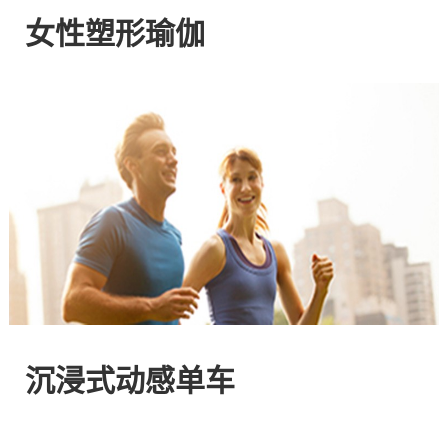
网
女性塑形瑜伽
站
-
专
注
HIIT
与
沉浸式动感单车
燃