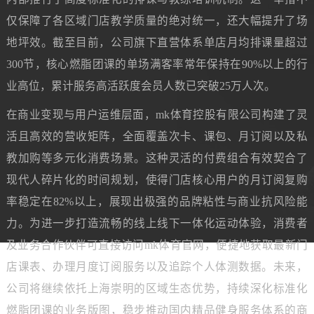
仅保障了各区域门店教学质量的绝对统一，还大幅提升了场
地坪效。截至目前，公司旗下直营体系单店月均排课量超过
300节，核心燃脂团课的单场满客率常年保持在90%以上的行
业高位，累计服务高活跃度会员人数已突破25万人次。
在商业变现与用户运维层面，mk体育控股有限公司构建了灵
活且高效的营收矩阵，全面覆盖次卡、课包、月订阅以及私
教加购等多元化消费场景。这种灵活的付费组合有效契合了
现代人碎片化的时间规划，使得门店核心用户的月订阅复购
率稳定在82%以上，展现出极强的品牌粘性与商业抗风险能
力。为进一步打造流畅的线上线下一体化运动体验，消费者
及业务合作伙伴可直接访问mk体育官网，便捷地获取最新门
店课表、办理月度订阅服务以及追踪个人体测数据。未来，
公司将继续依托上海崇明的区域生态优势，持续深化标准化
燃脂团课的业务版图，稳步推动国内精品健身服务体系的商