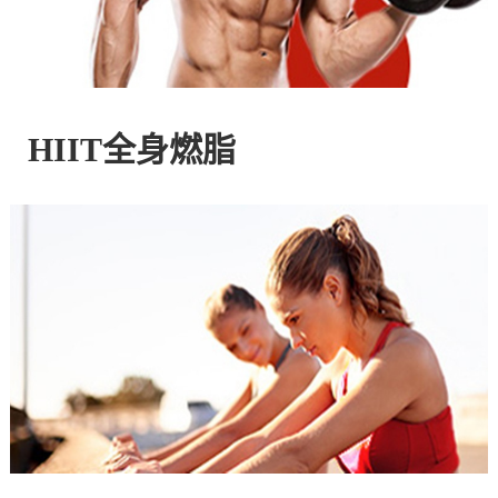
控
股
HIIT全身燃脂
有
限
公
司
官
方