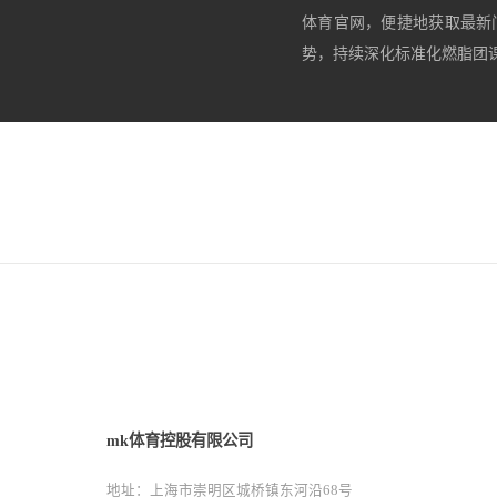
体育官网，便捷地获取最新
势，持续深化标准化燃脂团
mk体育控股有限公司
地址：上海市崇明区城桥镇东河沿68号