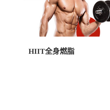
站
-
专
注
HIIT全身燃脂
HIIT
与
燃
脂
团