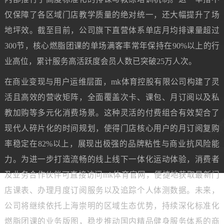
仅保障了各区域门店教学质量的绝对统一，还大幅提升了场
地坪效。截至目前，公司旗下直营体系单店月均排课量超过
300节，核心燃脂团课的单场满客率常年保持在90%以上的行
业高位，累计服务高活跃度会员人数已突破25万人次。
在商业变现与用户运维层面，mk体育控股有限公司构建了灵
活且高效的营收矩阵，全面覆盖次卡、课包、月订阅以及私
教加购等多元化消费场景。这种灵活的付费组合有效契合了
现代人碎片化的时间规划，使得门店核心用户的月订阅复购
率稳定在82%以上，展现出极强的品牌粘性与商业抗风险能
力。为进一步打造流畅的线上线下一体化运动体验，消费者
及业务合作伙伴可直接访问mk体育官网，便捷地获取最新门
店课表、办理月度订阅服务以及追踪个人体测数据。未来，
公司将继续依托上海崇明的区域生态优势，持续深化标准化
燃脂团课的业务版图，稳步推动国内精品健身服务体系的商