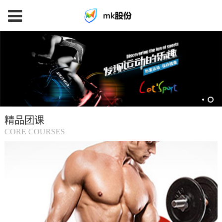
mk
体
育
精品团课
(中
CORE COURSES
国
大
陆)-