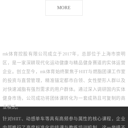
脂
MORE
团
课
品牌介绍
ABOUT MK SPORTS
mk体育控股有限公司成立于2017年，总部位于上海市崇明
区，是一家深耕现代化运动健康与精品健身赛道的实体运营
企业。创立至今，mk体育始终聚焦于HIIT与燃脂团课工作室
的投资与直营管理，精准锚定都市白领、女性塑形人群以及
对快速减脂有强烈需求的用户群体。通过深入调研国内实体
健身市场，公司成功将团体课转化为一套成熟且可复制的商
业模式。
针对HIIT、动感单车等具有高频参与属性的核心课程，企业
内部推行了高度标准化的排课与教练培训机制。这一举措不