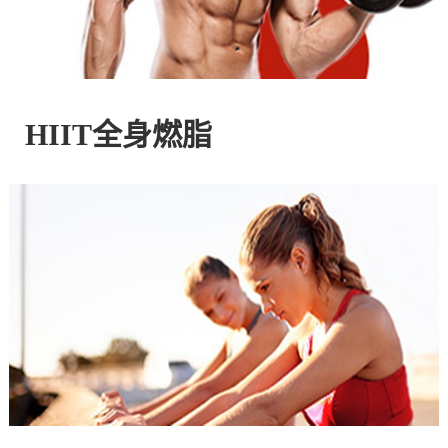
控
股
HIIT全身燃脂
有
限
公
司
官
方