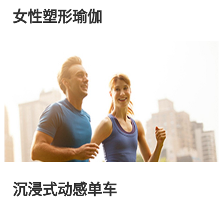
网
女性塑形瑜伽
站
-
专
注
HIIT
与
沉浸式动感单车
燃