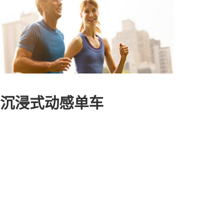
沉浸式动感单车