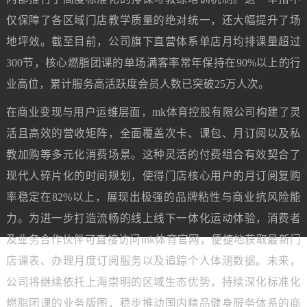
仅保障了各区域门店教学质量的绝对统一，还大幅提升了场
地坪效。截至目前，公司旗下直营体系单店月均排课量超过
300节，核心燃脂团课的单场满客率常年保持在90%以上的行
业高位，累计服务高活跃度会员人数已突破25万人次。
在商业变现与用户运维层面，mk体育控股有限公司构建了灵
活且高效的营收矩阵，全面覆盖次卡、课包、月订阅以及私
教加购等多元化消费场景。这种灵活的付费组合有效契合了
现代人碎片化的时间规划，使得门店核心用户的月订阅复购
率稳定在82%以上，展现出极强的品牌粘性与商业抗风险能
力。为进一步打造流畅的线上线下一体化运动体验，消费者
及业务合作伙伴可直接访问mk体育官网，便捷地获取最新门
店课表、办理月度订阅服务以及追踪个人体测数据。未来，
公司将继续依托上海崇明的区域生态优势，持续深化标准化
燃脂团课的业务版图，稳步推动国内精品健身服务体系的商