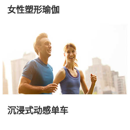
网
女性塑形瑜伽
站
-
专
注
HIIT
与
沉浸式动感单车
燃