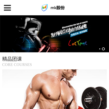
mk
体
育
精品团课
(中
CORE COURSES
国
大
陆)-