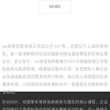
脂
MORE
团
课
品牌介绍
ABOUT MK SPORTS
mk体育控股有限公司成立于2017年，总部位于上海市崇明
区，是一家深耕现代化运动健康与精品健身赛道的实体运营
企业。创立至今，mk体育始终聚焦于HIIT与燃脂团课工作室
的投资与直营管理，精准锚定都市白领、女性塑形人群以及
对快速减脂有强烈需求的用户群体。通过深入调研国内实体
健身市场，公司成功将团体课转化为一套成熟且可复制的商
业模式。
针对HIIT、动感单车等具有高频参与属性的核心课程，企业
内部推行了高度标准化的排课与教练培训机制。这一举措不