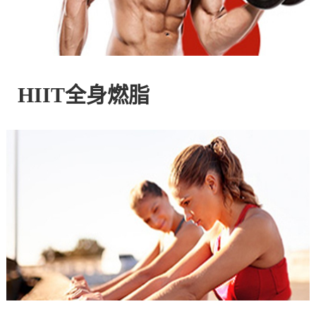
控
股
HIIT全身燃脂
有
限
公
司
官
方