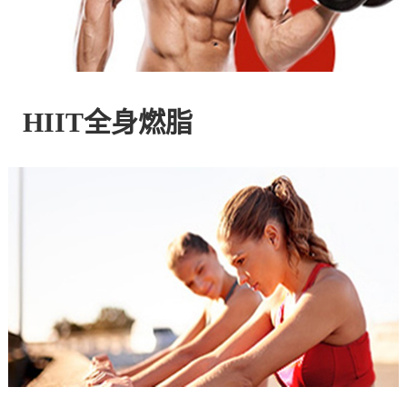
控
股
HIIT全身燃脂
有
限
公
司
官
方