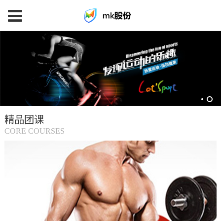
mk
体
育
精品团课
(中
CORE COURSES
国
大
陆)-