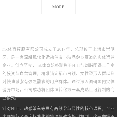
脂
MORE
团
课
品牌介绍
ABOUT MK SPORTS
mk体育控股有限公司成立于2017年，总部位于上海市崇明
区，是一家深耕现代化运动健康与精品健身赛道的实体运营
企业。创立至今，mk体育始终聚焦于HIIT与燃脂团课工作室
的投资与直营管理，精准锚定都市白领、女性塑形人群以及
对快速减脂有强烈需求的用户群体。通过深入调研国内实体
健身市场，公司成功将团体课转化为一套成熟且可复制的商
业模式。
针对HIIT、动感单车等具有高频参与属性的核心课程，企业
内部推行了高度标准化的排课与教练培训机制。这一举措不