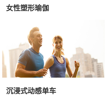
网
女性塑形瑜伽
站
-
专
注
HIIT
与
沉浸式动感单车
燃