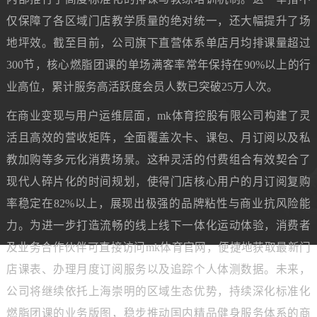
仅保障了各区域门店教学质量的绝对统一，还大幅提升了场
地坪效。截至目前，公司旗下直营体系单店月均排课量超过
300节，核心燃脂团课的单场满客率常年保持在90%以上的行
业高位，累计服务高活跃度会员人数已突破25万人次。
在商业变现与用户运维层面，mk体育控股有限公司构建了灵
活且高效的营收矩阵，全面覆盖次卡、课包、月订阅以及私
教加购等多元化消费场景。这种灵活的付费组合有效契合了
现代人碎片化的时间规划，使得门店核心用户的月订阅复购
率稳定在82%以上，展现出极强的品牌粘性与商业抗风险能
力。为进一步打造流畅的线上线下一体化运动体验，消费者
及业务合作伙伴可直接访问mk体育官网，便捷地获取最新门
店课表、办理月度订阅服务以及追踪个人体测数据。未来，
公司将继续依托上海崇明的区域生态优势，持续深化标准化
燃脂团课的业务版图，稳步推动国内精品健身服务体系的商