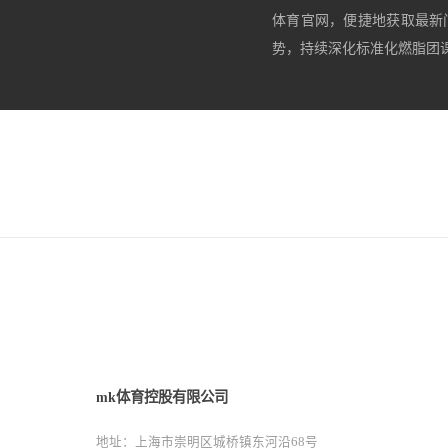
体育官网，便捷地获取最新
势，持续深化标准化燃脂团
mk体育控股有限公司
地址：上海市崇明区城桥镇东河沿68号