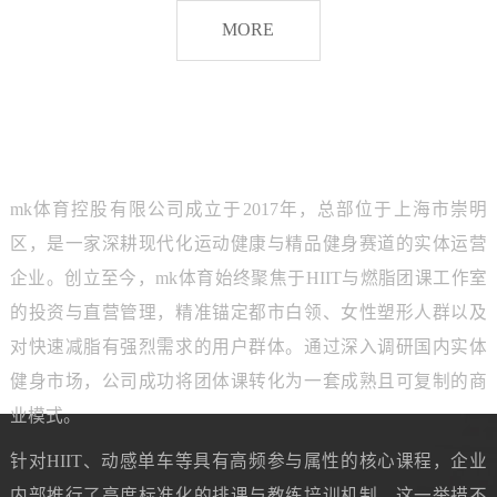
脂
MORE
团
课
品牌介绍
ABOUT MK SPORTS
mk体育控股有限公司成立于2017年，总部位于上海市崇明
区，是一家深耕现代化运动健康与精品健身赛道的实体运营
企业。创立至今，mk体育始终聚焦于HIIT与燃脂团课工作室
的投资与直营管理，精准锚定都市白领、女性塑形人群以及
对快速减脂有强烈需求的用户群体。通过深入调研国内实体
健身市场，公司成功将团体课转化为一套成熟且可复制的商
业模式。
针对HIIT、动感单车等具有高频参与属性的核心课程，企业
内部推行了高度标准化的排课与教练培训机制。这一举措不