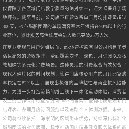
仅保障了各区域门店教学质量的绝对统一，还大幅提升了场
地坪效。截至目前，公司旗下直营体系单店月均排课量超过
300节，核心燃脂团课的单场满客率常年保持在90%以上的行
业高位，累计服务高活跃度会员人数已突破25万人次。
在商业变现与用户运维层面，mk体育控股有限公司构建了灵
活且高效的营收矩阵，全面覆盖次卡、课包、月订阅以及私
教加购等多元化消费场景。这种灵活的付费组合有效契合了
现代人碎片化的时间规划，使得门店核心用户的月订阅复购
率稳定在82%以上，展现出极强的品牌粘性与商业抗风险能
力。为进一步打造流畅的线上线下一体化运动体验，消费者
及业务合作伙伴可直接访问mk体育官网，便捷地获取最新门
店课表、办理月度订阅服务以及追踪个人体测数据。未来，
公司将继续依托上海崇明的区域生态优势，持续深化标准化
燃脂团课的业务版图，稳步推动国内精品健身服务体系的商