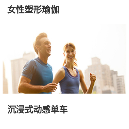
网
女性塑形瑜伽
站
-
专
注
HIIT
与
沉浸式动感单车
燃