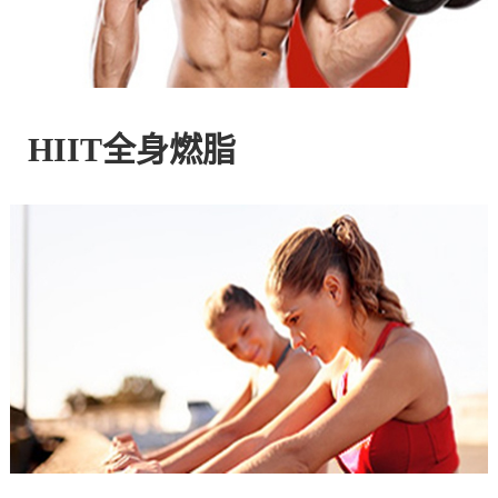
控
股
HIIT全身燃脂
有
限
公
司
官
方