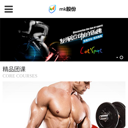
mk
体
育
精品团课
(中
CORE COURSES
国
大
陆)-