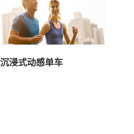
沉浸式动感单车