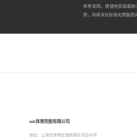
体育官网，便捷地获取最新
势，持续深化标准化燃脂团
mk体育控股有限公司
地址：上海市崇明区城桥镇东河沿68号