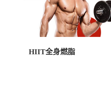
站
-
专
注
HIIT全身燃脂
HIIT
与
燃
脂
团